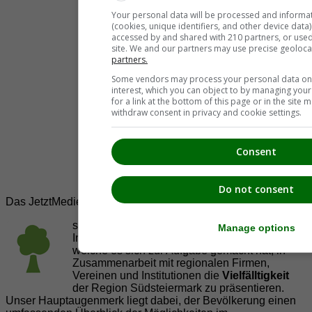
Your personal data will be processed and informa
(cookies, unique identifiers, and other device data
accessed by and shared with 210 partners, or used s
site. We and our partners may use precise geoloca
partners.
Some vendors may process your personal data on t
interest, which you can object to by managing you
for a link at the bottom of this page or in the sit
withdraw consent in privacy and cookie settings.
Consent
Do not consent
Das JetztMedien.com Medien Netzwerk
suedsteiermark.at ist eine von vielen
Manage options
Internetadressen der
JetztMedien.com Medien
,
welche es sich zur Aufgabe gemacht hat, in
Zusammenarbeit mit regionalen Firmen,
Vereinen und Institutionen die
Vielfälltigkeit
der Region Südsteiermark zu präsentieren.
Unser Hauptaugenmerk liegt dabei, der Bevölkerung einen