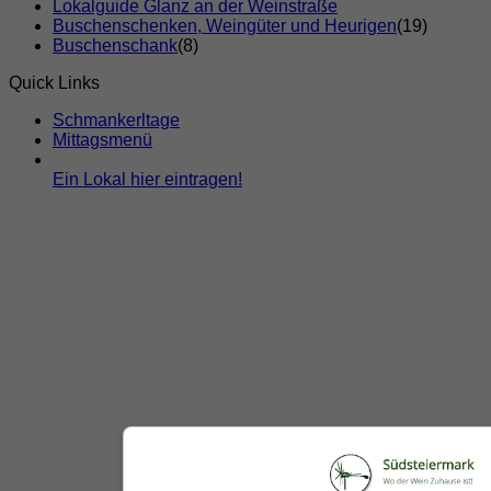
Lokalguide Glanz an der Weinstraße
Buschenschenken, Weingüter und Heurigen
(19)
Buschenschank
(8)
Quick Links
Schmankerltage
Mittagsmenü
Ein Lokal hier eintragen!