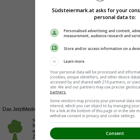
Südsteiermark.at asks for your con
personal data to:
Personalised advertising and content, adve
measurement, audience research and serv
Store and/or access information on a devi
Learn more
Your personal data will be processed and informa
(cookies, unique identifiers, and other device data
accessed by and shared with 210 partners, or used s
site. We and our partners may use precise geoloca
partners.
Some vendors may process your personal data on t
interest, which you can object to by managing you
Das JetztMedien.com Medien Netzwerk
for a link at the bottom of this page or in the sit
withdraw consent in privacy and cookie settings.
suedsteiermark.at ist eine von vielen
Internetadressen der
JetztMedien.com Medien
,
welche es sich zur Aufgabe gemacht hat, in
Consent
Zusammenarbeit mit regionalen Firmen,