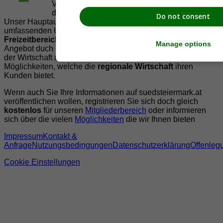
Vereinen und Institutionen die
Vielfälltigkeit
der Region Südsteiermark zu präsentieren.
Do not consent
Unser Hauptaugenmerk liegt dabei, der Bevölkerung einen
umfassenden Überblick der Möglichkeiten im
Freizeitbereich
zu vermittelt. Abgerundet wird dieses
Manage options
Angebot duch Informationen zur regionalen
Gastronomie
,
der Wirtschaft und der Präsentation der zahlreichen
Möglichkeiten, welche die
regionale Wirtschaft
ihren
Kunden bietet.
Wenn auch Sie Ihre Informationen auf suedsteiermark.at
veröffentlichen wollen, registrieren Sie sich doch gleich
kostenlos
für unseren
Mitgliederbereich
oder informieren
sich über die vielen
Möglichkeiten
die wir Ihnen bieten
Impressum
Kontakt &
Anfrage
Nutzungsbedingungen
Datenschutzerklärung
Offenleg
Cookie Einstellungen