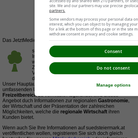
accessed by and shared with 210 partners, or used s
site. We and our partners may use precise geoloca
partners.
Some vendors may process your personal data on t
interest, which you can object to by managing you
for a link at the bottom of this page or in the sit
withdraw consent in privacy and cookie settings.
Das JetztMedien.com Medien Netzwerk
suedsteiermark.at ist eine von vielen
Consent
Internetadressen der
JetztMedien.com Medien
,
welche es sich zur Aufgabe gemacht hat, in
Zusammenarbeit mit regionalen Firmen,
Do not consent
Vereinen und Institutionen die
Vielfälltigkeit
der Region Südsteiermark zu präsentieren.
Unser Hauptaugenmerk liegt dabei, der Bevölkerung einen
Manage options
umfassenden Überblick der Möglichkeiten im
Freizeitbereich
zu vermittelt. Abgerundet wird dieses
Angebot duch Informationen zur regionalen
Gastronomie
,
der Wirtschaft und der Präsentation der zahlreichen
Möglichkeiten, welche die
regionale Wirtschaft
ihren
Kunden bietet.
Wenn auch Sie Ihre Informationen auf suedsteiermark.at
veröffentlichen wollen, registrieren Sie sich doch gleich