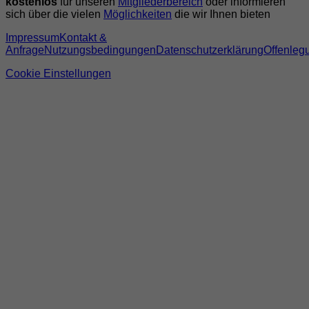
kostenlos
für unseren
Mitgliederbereich
oder informieren
sich über die vielen
Möglichkeiten
die wir Ihnen bieten
Impressum
Kontakt &
Anfrage
Nutzungsbedingungen
Datenschutzerklärung
Offenleg
Cookie Einstellungen