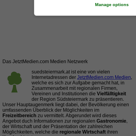
Manage options
Das JetztMedien.com Medien Netzwerk
suedsteiermark.at ist eine von vielen
Internetadressen der
JetztMedien.com Medien
,
welche es sich zur Aufgabe gemacht hat, in
Zusammenarbeit mit regionalen Firmen,
Vereinen und Institutionen die
Vielfälltigkeit
der Region Südsteiermark zu präsentieren.
Unser Hauptaugenmerk liegt dabei, der Bevölkerung einen
umfassenden Überblick der Möglichkeiten im
Freizeitbereich
zu vermittelt. Abgerundet wird dieses
Angebot duch Informationen zur regionalen
Gastronomie
,
der Wirtschaft und der Präsentation der zahlreichen
Möglichkeiten, welche die
regionale Wirtschaft
ihren