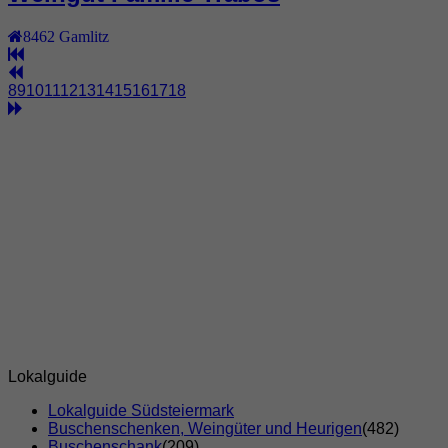
8462
Gamlitz
8
9
10
11
12
13
14
15
16
17
18
Lokalguide
Lokalguide Südsteiermark
Buschenschenken, Weingüter und Heurigen
(482)
Buschenschank
(209)