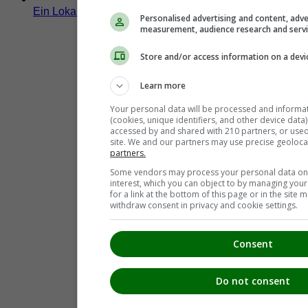
Ratsch an der Weinstraße
(4)
Ein Lokal hier eintragen!
Personalised advertising and content, adve
Retznei
(1)
measurement, audience research and serv
Sankt Andrä-Höch
(9)
Sankt Johann im Saggautal
(11)
Store and/or access information on a devi
Sankt Nikolai im Sausal
(14)
Sankt Nikolai ob Draßling
(1)
Sankt Veit am Vogau
(5)
Learn more
Schloßberg
(3)
Your personal data will be processed and informa
Spielfeld
(8)
(cookies, unique identifiers, and other device data
Stocking
(1)
accessed by and shared with 210 partners, or used s
Sulztal an der Weinstraße
(1)
site. We and our partners may use precise geoloca
Tillmitsch
(1)
partners.
Vogau
(1)
Wagna
(2)
Some vendors may process your personal data on t
interest, which you can object to by managing you
Wildon
(1)
for a link at the bottom of this page or in the sit
withdraw consent in privacy and cookie settings.
Consent
Do not consent