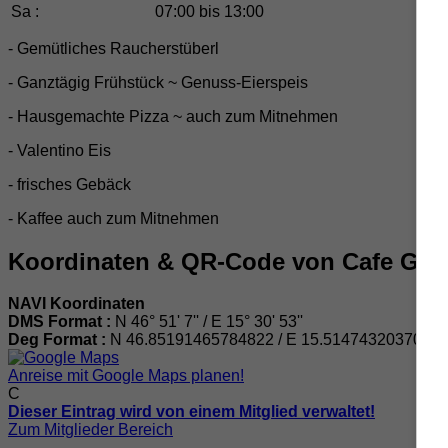
Sa :
07:00 bis 13:00
- Gemütliches Raucherstüberl
- Ganztägig Frühstück ~ Genuss-Eierspeis
- Hausgemachte Pizza ~ auch zum Mitnehmen
- Valentino Eis
- frisches Gebäck
- Kaffee auch zum Mitnehmen
Koordinaten & QR-Code von Cafe Ge
NAVI Koordinaten
DMS Format :
N 46° 51' 7'' / E 15° 30' 53''
Deg Format :
N
46.85191465784822
/ E
15.5147432037048
Anreise mit Google Maps planen!
C
Dieser Eintrag wird von einem Mitglied verwaltet!
Zum Mitglieder Bereich