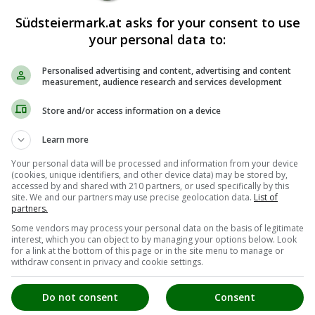
Südsteiermark.at asks for your consent to use
your personal data to:
Personalised advertising and content, advertising and content
measurement, audience research and services development
Store and/or access information on a device
Learn more
Your personal data will be processed and information from your device
(cookies, unique identifiers, and other device data) may be stored by,
nuss
accessed by and shared with 210 partners, or used specifically by this
site. We and our partners may use precise geolocation data.
List of
partners.
Some vendors may process your personal data on the basis of legitimate
25
interest, which you can object to by managing your options below. Look
for a link at the bottom of this page or in the site menu to manage or
withdraw consent in privacy and cookie settings.
Do not consent
Consent