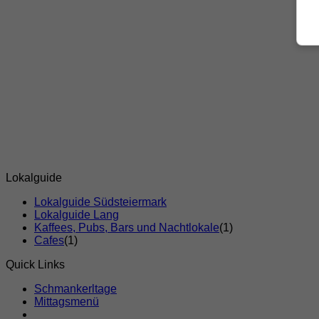
Lokalguide
Lokalguide Südsteiermark
Lokalguide Lang
Kaffees, Pubs, Bars und Nachtlokale
(1)
Cafes
(1)
Quick Links
Schmankerltage
Mittagsmenü