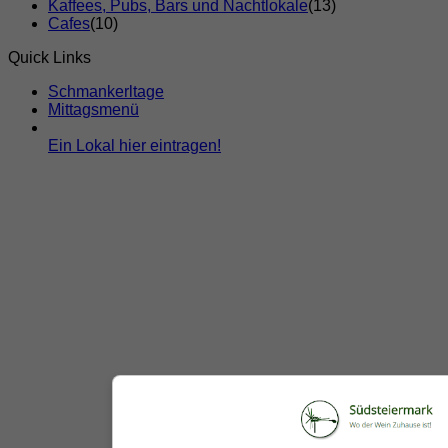
Kaffees, Pubs, Bars und Nachtlokale
(13)
Cafes
(10)
Quick Links
Schmankerltage
Mittagsmenü
Ein Lokal hier eintragen!