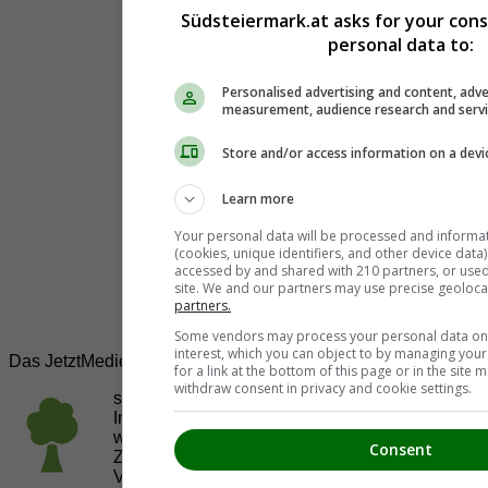
Südsteiermark.at asks for your con
personal data to:
Personalised advertising and content, adve
measurement, audience research and serv
Store and/or access information on a devi
Learn more
Your personal data will be processed and informa
(cookies, unique identifiers, and other device data
accessed by and shared with 210 partners, or used s
site. We and our partners may use precise geoloca
partners.
Some vendors may process your personal data on t
interest, which you can object to by managing you
Das JetztMedien.com Medien Netzwerk
for a link at the bottom of this page or in the sit
withdraw consent in privacy and cookie settings.
suedsteiermark.at ist eine von vielen
Internetadressen der
JetztMedien.com Medien
,
welche es sich zur Aufgabe gemacht hat, in
Consent
Zusammenarbeit mit regionalen Firmen,
Vereinen und Institutionen die
Vielfälltigkeit