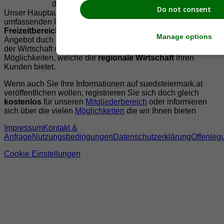
der Region Südsteiermark zu präsentieren.
Do not consent
Unser Hauptaugenmerk liegt dabei, der Bevölkerung einen
umfassenden Überblick der Möglichkeiten im
Freizeitbereich
zu vermittelt. Abgerundet wird dieses
Manage options
Angebot duch Informationen zur regionalen
Gastronomie
,
der Wirtschaft und der Präsentation der zahlreichen
Möglichkeiten, welche die
regionale Wirtschaft
ihren
Kunden bietet.
Wenn auch Sie Ihre Informationen auf suedsteiermark.at
veröffentlichen wollen, registrieren Sie sich doch gleich
kostenlos
für unseren
Mitgliederbereich
oder informieren
sich über die vielen
Möglichkeiten
die wir Ihnen bieten
Impressum
Kontakt &
Anfrage
Nutzungsbedingungen
Datenschutzerklärung
Offenleg
Cookie Einstellungen