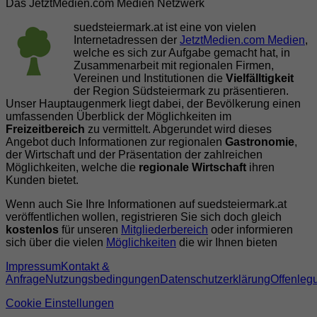
Das JetztMedien.com Medien Netzwerk
suedsteiermark.at ist eine von vielen
Internetadressen der
JetztMedien.com Medien
,
welche es sich zur Aufgabe gemacht hat, in
Zusammenarbeit mit regionalen Firmen,
Vereinen und Institutionen die
Vielfälltigkeit
der Region Südsteiermark zu präsentieren.
Unser Hauptaugenmerk liegt dabei, der Bevölkerung einen
umfassenden Überblick der Möglichkeiten im
Freizeitbereich
zu vermittelt. Abgerundet wird dieses
Angebot duch Informationen zur regionalen
Gastronomie
,
der Wirtschaft und der Präsentation der zahlreichen
Möglichkeiten, welche die
regionale Wirtschaft
ihren
Kunden bietet.
Wenn auch Sie Ihre Informationen auf suedsteiermark.at
veröffentlichen wollen, registrieren Sie sich doch gleich
kostenlos
für unseren
Mitgliederbereich
oder informieren
sich über die vielen
Möglichkeiten
die wir Ihnen bieten
Impressum
Kontakt &
Anfrage
Nutzungsbedingungen
Datenschutzerklärung
Offenleg
Cookie Einstellungen