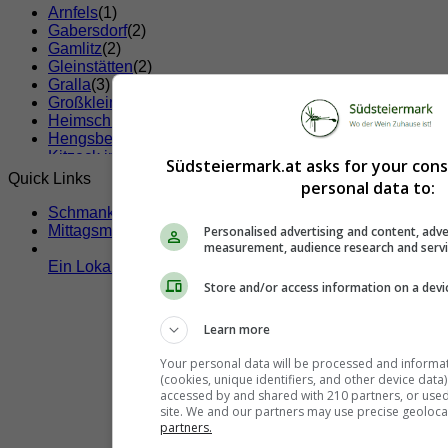
Arnfels
(1)
Gabersdorf
(2)
Gamlitz
(2)
Gleinstätten
(2)
Gralla
(3)
Großklein
(5)
Heimschuh
(3)
Hengsberg
(1)
Kitzeck im Sausal
(3)
Südsteiermark.at asks for your con
Lang
(1)
Quick Links
personal data to:
Lebring-Sankt Margarethen
(4)
Leibnitz
(38)
Schmankerltage
Leutschach
(1)
Mittagsmenü
Personalised advertising and content, adve
Oberhaag
(1)
measurement, audience research and serv
Pistorf
(4)
Ein Lokal hier eintragen!
Ratsch an der Weinstraße
(1)
Store and/or access information on a devi
Sankt Andrä-Höch
(1)
Sankt Georgen an der Stiefing
(1)
Learn more
Sankt Johann im Saggautal
(2)
Sankt Nikolai im Sausal
(5)
Your personal data will be processed and informa
Sankt Nikolai ob Draßling
(1)
(cookies, unique identifiers, and other device data
Schloßberg
(1)
accessed by and shared with 210 partners, or used s
Straß in Steiermark
(1)
site. We and our partners may use precise geoloca
Tillmitsch
(2)
partners.
Vogau
(2)