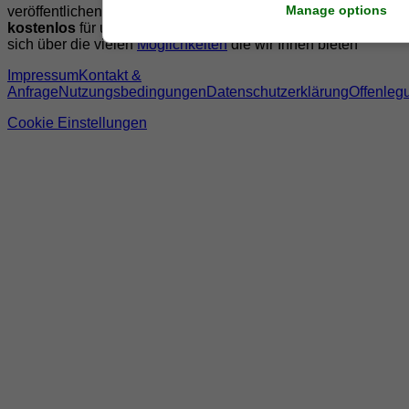
Manage options
veröffentlichen wollen, registrieren Sie sich doch gleich
kostenlos
für unseren
Mitgliederbereich
oder informieren
sich über die vielen
Möglichkeiten
die wir Ihnen bieten
Impressum
Kontakt &
Anfrage
Nutzungsbedingungen
Datenschutzerklärung
Offenleg
Cookie Einstellungen