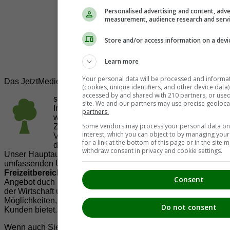
Personalised advertising and content, adve
measurement, audience research and serv
Store and/or access information on a devi
Learn more
Your personal data will be processed and informa
Das JetztMedien.com Medien Netzwerk
(cookies, unique identifiers, and other device data
accessed by and shared with 210 partners, or used s
suedsteiermark.at ist eine von vielen
site. We and our partners may use precise geoloca
Internetadressen der
JetztMedien.com Medien
,
partners.
welche es sich zur Aufgabe gemacht hat, in
Some vendors may process your personal data on t
Zusammenarbeit mit regionalen Firmen,
interest, which you can object to by managing you
Vereinen und Institutionen die
Vielfälltigkeit
for a link at the bottom of this page or in the sit
der Region Südsteiermark zu präsentieren.
withdraw consent in privacy and cookie settings.
Unser Hauptaugenmerk liegt dabei, der Bevölkerung einen
umfassenden Überblick der Möglichkeiten im
Freizeitbereich
zu vermittelt. Abgerundet wird dieses
Consent
Angebot duch Informationen zur regionalen
Gastronomie
,
der Wirtschaft und der Präsentation der zahlreichen
Möglichkeiten, welche die
regionale Wirtschaft
ihren
Do not consent
Kunden bietet.
Wenn auch Sie Ihre Informationen auf suedsteiermark.at