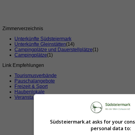
Zimmerverzeichnis
Unterkünfte Südsteiermark
Unterkünfte Gleinstätten
(14)
Campingplätze und Dauerstellplätze
(1)
Campingplätze
(1)
Link Empfehlungen
Tourismusverbände
Pauschalangebote
Freizeit & Sport
Haubenlokale
Veranstaltungen
Südsteiermark.at asks for your con
personal data to: