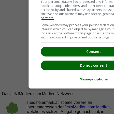
Your personal data will be processed and informa
(cookies, unique identifiers, and other device data
accessed by and shared with 210 partners, or used s
site. We and our partners may use precise geoloca
partners.
Some vendors may process your personal data on t
interest, which you can object to by managing you
for a link at the bottom of this page or in the sit
withdraw consent in privacy and cookie settings.
Consent
Do not consent
Manage options
Das JetztMedien.com Medien Netzwerk
suedsteiermark.at ist eine von vielen
Internetadressen der
JetztMedien.com Medien
,
welche es sich zur Aufgabe gemacht hat, in