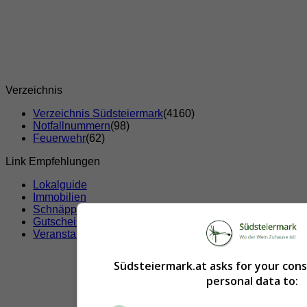
Verzeichnis
Verzeichnis Südsteiermark
(4160)
Notfallnummern
(98)
Feuerwehr
(62)
Link Empfehlungen
Lokalguide
Immobilien
Schnäppchen
Gutscheine & Rabatte
Veranstaltungen
Südsteiermark.at asks for your con
personal data to: