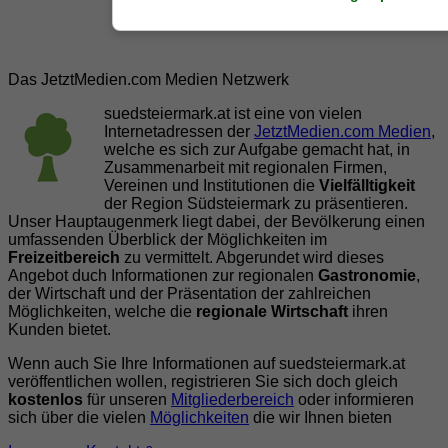
Das JetztMedien.com Medien Netzwerk
suedsteiermark.at ist eine von vielen
Internetadressen der
JetztMedien.com Medien
,
welche es sich zur Aufgabe gemacht hat, in
Zusammenarbeit mit regionalen Firmen,
Vereinen und Institutionen die
Vielfälltigkeit
der Region Südsteiermark zu präsentieren.
Unser Hauptaugenmerk liegt dabei, der Bevölkerung einen
umfassenden Überblick der Möglichkeiten im
Freizeitbereich
zu vermittelt. Abgerundet wird dieses
Angebot duch Informationen zur regionalen
Gastronomie
,
der Wirtschaft und der Präsentation der zahlreichen
Möglichkeiten, welche die
regionale Wirtschaft
ihren
Kunden bietet.
Wenn auch Sie Ihre Informationen auf suedsteiermark.at
veröffentlichen wollen, registrieren Sie sich doch gleich
kostenlos
für unseren
Mitgliederbereich
oder informieren
sich über die vielen
Möglichkeiten
die wir Ihnen bieten