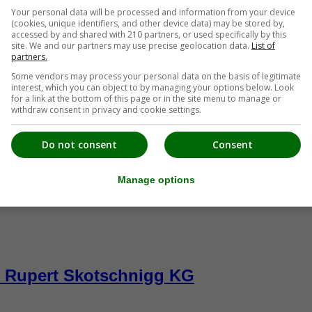
Your personal data will be processed and information from your device
(cookies, unique identifiers, and other device data) may be stored by,
accessed by and shared with 210 partners, or used specifically by this
site. We and our partners may use precise geolocation data.
List of
partners.
Some vendors may process your personal data on the basis of legitimate
interest, which you can object to by managing your options below. Look
for a link at the bottom of this page or in the site menu to manage or
withdraw consent in privacy and cookie settings.
Do not consent
Consent
Manage options
- Rupert Skotschnigg KG