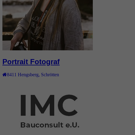
Portrait Fotograf
8411
Hengsberg
,
Schrötten