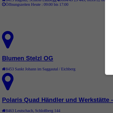
Öffnungszeiten Heute :
09:00 bis 17:00
Blumen Stelzl OG
8453
Sankt Johann im Saggautal / Eichberg
Polaris Quad Händler und Werkstätte 
8463
Leutschach
,
Schloßberg 144