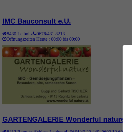
IMC Bauconsult e.U.
8430
Leibnitz
0676/431 8213
Öffnungszeiten Heute :
00:00 bis 00:00
GARTENGALERIE Wonderful nature
8413
Ragnitz
,
Schloss Laubegg
0664/49 29 449, 0699/12 600 44