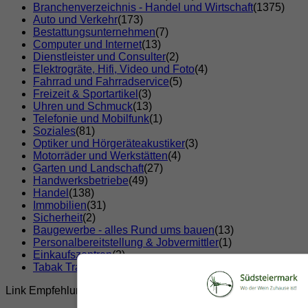
Branchenverzeichnis - Handel und Wirtschaft
(1375)
Auto und Verkehr
(173)
Bestattungsunternehmen
(7)
Computer und Internet
(13)
Dienstleister und Consulter
(2)
Elektrogräte, Hifi, Video und Foto
(4)
Fahrrad und Fahrradservice
(5)
Freizeit & Sportartikel
(3)
Uhren und Schmuck
(13)
Telefonie und Mobilfunk
(1)
Soziales
(81)
Optiker und Hörgeräteakustiker
(3)
Motorräder und Werkstätten
(4)
Garten und Landschaft
(27)
Handwerksbetriebe
(49)
Handel
(138)
Immobilien
(31)
Sicherheit
(2)
Baugewerbe - alles Rund ums bauen
(13)
Personalbereitstellung & Jobvermittler
(1)
Einkaufszentren
(2)
Tabak Trafik
(7)
Link Empfehlungen