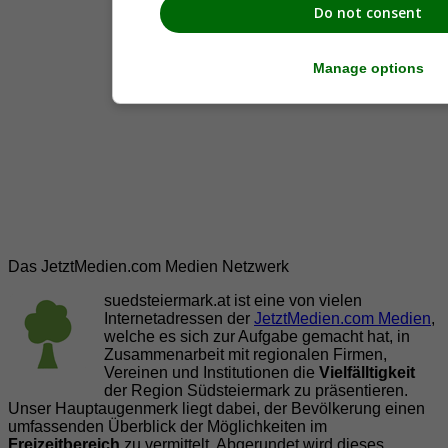
Do not consent
Manage options
Das JetztMedien.com Medien Netzwerk
suedsteiermark.at ist eine von vielen
Internetadressen der
JetztMedien.com Medien
,
welche es sich zur Aufgabe gemacht hat, in
Zusammenarbeit mit regionalen Firmen,
Vereinen und Institutionen die
Vielfälltigkeit
der Region Südsteiermark zu präsentieren.
Unser Hauptaugenmerk liegt dabei, der Bevölkerung einen
umfassenden Überblick der Möglichkeiten im
Freizeitbereich
zu vermittelt. Abgerundet wird dieses