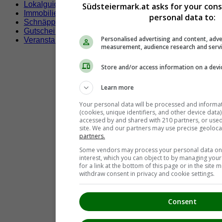
Lokalguide
Südsteiermark.at asks for your con
Immobilien
personal data to:
Schnäppchen
Gutscheine & Rabatte
Personalised advertising and content, adve
Veranstaltungen
measurement, audience research and serv
Store and/or access information on a devi
Learn more
Your personal data will be processed and informa
(cookies, unique identifiers, and other device data
accessed by and shared with 210 partners, or used s
site. We and our partners may use precise geoloca
partners.
Some vendors may process your personal data on t
interest, which you can object to by managing you
for a link at the bottom of this page or in the sit
withdraw consent in privacy and cookie settings.
Consent