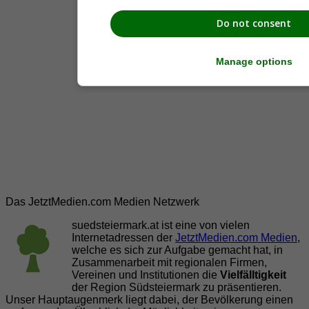
Do not consent
Manage options
Das JetztMedien.com Medien Netzwerk
suedsteiermark.at ist eine von vielen
Internetadressen der
JetztMedien.com Medien
,
welche es sich zur Aufgabe gemacht hat, in
Zusammenarbeit mit regionalen Firmen,
Vereinen und Institutionen die
Vielfälltigkeit
der Region Südsteiermark zu präsentieren.
Unser Hauptaugenmerk liegt dabei, der Bevölkerung einen