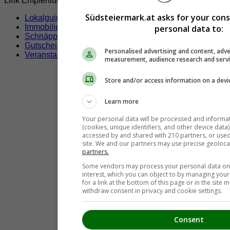
Link Empfehlungen
Südsteiermark.at asks for your con
Lokalguide
Immobilien
personal data to:
Schnäppchen
Gutscheine & Rabatte
Personalised advertising and content, adve
Veranstaltungen
measurement, audience research and serv
Store and/or access information on a devi
Learn more
Your personal data will be processed and informa
(cookies, unique identifiers, and other device data
accessed by and shared with 210 partners, or used s
site. We and our partners may use precise geoloca
partners.
Some vendors may process your personal data on t
interest, which you can object to by managing you
for a link at the bottom of this page or in the sit
withdraw consent in privacy and cookie settings.
Consent