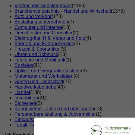
Verzeichnis Südsteiermark
(4160)
Branchenverzeichnis - Handel und Wirtschaft
(1375)
Auto und Verkehr
(173)
Bestattungsunternehmen
(7)
Computer und Internet
(13)
Dienstleister und Consulter
(2)
Elektrogräte, Hifi, Video und Foto
(4)
Fahrrad und Fahrradservice
(5)
Freizeit & Sportartikel
(3)
Uhren und Schmuck
(13)
Telefonie und Mobilfunk
(1)
Soziales
(81)
Optiker und Hörgeräteakustiker
(3)
Motorräder und Werkstätten
(4)
Garten und Landschaft
(27)
Handwerksbetriebe
(49)
Handel
(138)
Immobilien
(31)
Sicherheit
(2)
Baugewerbe - alles Rund ums bauen
(13)
Personalbereitstellung & Jobvermittler
(1)
Einkaufszentren
(2)
Tabak Trafik
(7)