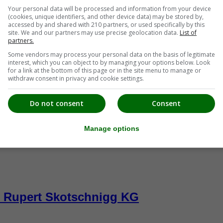
Your personal data will be processed and information from your device
(cookies, unique identifiers, and other device data) may be stored by,
accessed by and shared with 210 partners, or used specifically by this
site. We and our partners may use precise geolocation data.
List of
partners.
Some vendors may process your personal data on the basis of legitimate
interest, which you can object to by managing your options below. Look
for a link at the bottom of this page or in the site menu to manage or
withdraw consent in privacy and cookie settings.
Do not consent
Consent
Manage options
- Rupert Skotschnigg KG