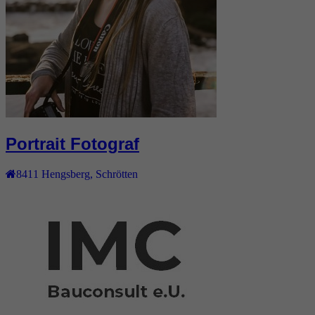
Portrait Fotograf
8411
Hengsberg
,
Schrötten