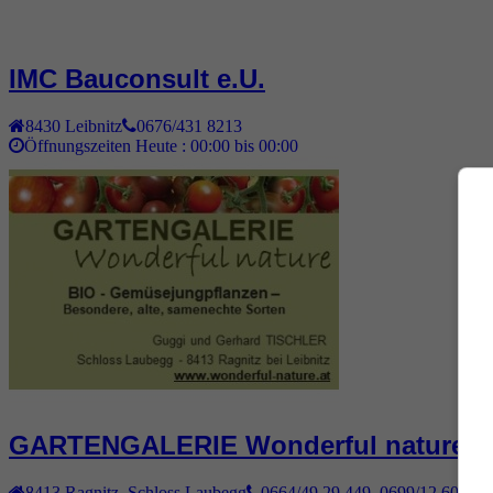
IMC Bauconsult e.U.
8430
Leibnitz
0676/431 8213
Öffnungszeiten Heute :
00:00 bis 00:00
GARTENGALERIE Wonderful nature
8413
Ragnitz
,
Schloss Laubegg
0664/49 29 449, 0699/12 600 44