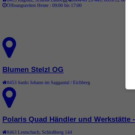
Öffnungszeiten Heute :
09:00 bis 17:00
Blumen Stelzl OG
8453
Sankt Johann im Saggautal / Eichberg
Polaris Quad Händler und Werkstätte 
8463
Leutschach
,
Schloßberg 144