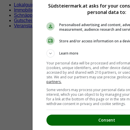
Lokalguide
Südsteiermark.at asks for your con
Immobilien
personal data to:
Schnäppchen
Gutscheine & Rabatte
Personalised advertising and content, adve
Veranstaltungen
measurement, audience research and serv
Store and/or access information on a devi
Learn more
Your personal data will be processed and informa
(cookies, unique identifiers, and other device data
accessed by and shared with 210 partners, or used s
site. We and our partners may use precise geoloca
partners.
Some vendors may process your personal data on t
interest, which you can object to by managing you
for a link at the bottom of this page or in the sit
withdraw consent in privacy and cookie settings.
Consent