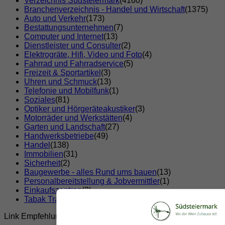
Verzeichnis Südsteiermark
(4160)
Branchenverzeichnis - Handel und Wirtschaft
(1375)
Auto und Verkehr
(173)
Bestattungsunternehmen
(7)
Computer und Internet
(13)
Dienstleister und Consulter
(2)
Elektrogräte, Hifi, Video und Foto
(4)
Fahrrad und Fahrradservice
(5)
Freizeit & Sportartikel
(3)
Uhren und Schmuck
(13)
Telefonie und Mobilfunk
(1)
Soziales
(81)
Optiker und Hörgeräteakustiker
(3)
Motorräder und Werkstätten
(4)
Garten und Landschaft
(27)
Handwerksbetriebe
(49)
Handel
(138)
Immobilien
(31)
Sicherheit
(2)
Baugewerbe - alles Rund ums bauen
(13)
Personalbereitstellung & Jobvermittler
(1)
Einkaufszentren
(2)
Tabak Trafik
(7)
Link Empfehlungen