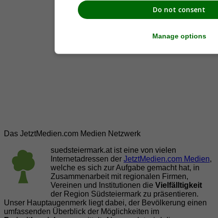
Do not consent
Manage options
Das JetztMedien.com Medien Netzwerk
suedsteiermark.at ist eine von vielen
Internetadressen der
JetztMedien.com Medien
,
welche es sich zur Aufgabe gemacht hat, in
Zusammenarbeit mit regionalen Firmen,
Vereinen und Institutionen die
Vielfälltigkeit
der Region Südsteiermark zu präsentieren.
Unser Hauptaugenmerk liegt dabei, der Bevölkerung einen
umfassenden Überblick der Möglichkeiten im