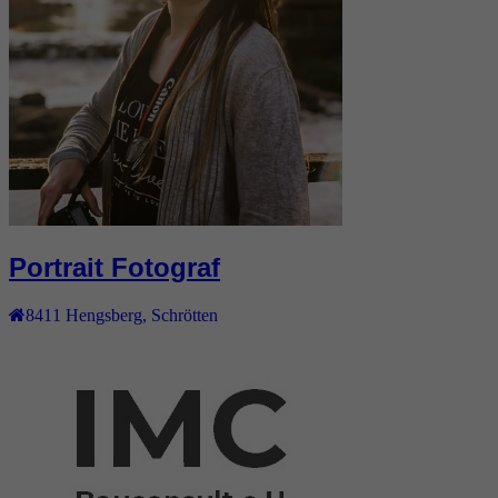
Portrait Fotograf
8411
Hengsberg
,
Schrötten