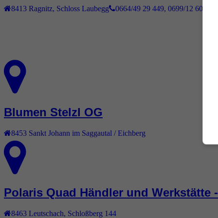
8413
Ragnitz
,
Schloss Laubegg
0664/49 29 449, 0699/12 600 44
Blumen Stelzl OG
8453
Sankt Johann im Saggautal / Eichberg
Polaris Quad Händler und Werkstätte 
8463
Leutschach
,
Schloßberg 144