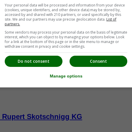
Your personal data will be processed and information from your device
5
(cookies, unique identifiers, and other device data) may be stored by,
accessed by and shared with 210 partners, or used specifically by this
site. We and our partners may use precise geolocation data.
List of
partners.
Some vendors may process your personal data on the basis of legitimate
interest, which you can object to by managing your options below. Look
for a link at the bottom of this page or in the site menu to manage or
withdraw consent in privacy and cookie settings.
Do not consent
Consent
Manage options
- Rupert Skotschnigg KG