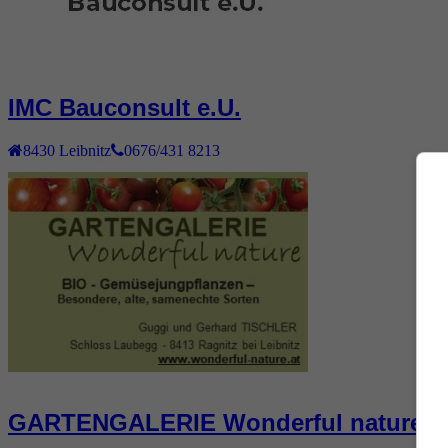
IMC Bauconsult e.U.
8430
Leibnitz
0676/431 8213
GARTENGALERIE Wonderful nature