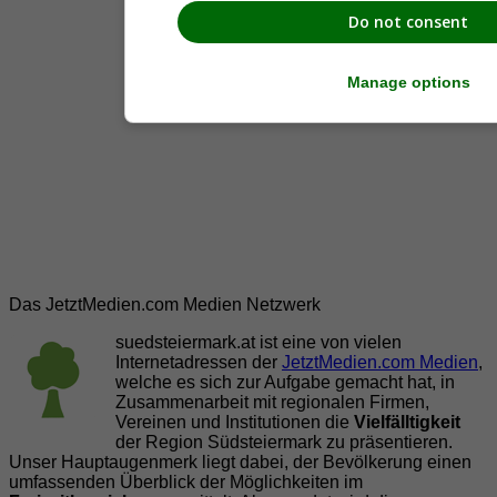
Do not consent
Manage options
Das JetztMedien.com Medien Netzwerk
suedsteiermark.at ist eine von vielen
Internetadressen der
JetztMedien.com Medien
,
welche es sich zur Aufgabe gemacht hat, in
Zusammenarbeit mit regionalen Firmen,
Vereinen und Institutionen die
Vielfälltigkeit
der Region Südsteiermark zu präsentieren.
Unser Hauptaugenmerk liegt dabei, der Bevölkerung einen
umfassenden Überblick der Möglichkeiten im