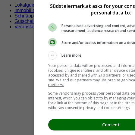
Lokalguide
Südsteiermark.at asks for your con
Immobilien
personal data to:
Schnäppchen
Gutscheine & Rabatte
Personalised advertising and content, adve
Veranstaltungen
measurement, audience research and serv
Store and/or access information on a devi
Learn more
Your personal data will be processed and informa
(cookies, unique identifiers, and other device data
accessed by and shared with 210 partners, or used s
site. We and our partners may use precise geoloca
partners.
Some vendors may process your personal data on t
interest, which you can object to by managing you
for a link at the bottom of this page or in the sit
withdraw consent in privacy and cookie settings.
Consent