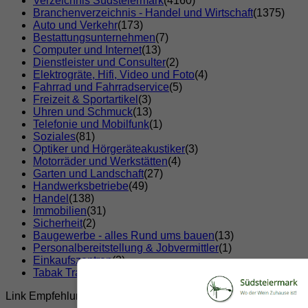
Verzeichnis Südsteiermark
(4160)
Branchenverzeichnis - Handel und Wirtschaft
(1375)
Auto und Verkehr
(173)
Bestattungsunternehmen
(7)
Computer und Internet
(13)
Dienstleister und Consulter
(2)
Elektrogräte, Hifi, Video und Foto
(4)
Fahrrad und Fahrradservice
(5)
Freizeit & Sportartikel
(3)
Uhren und Schmuck
(13)
Telefonie und Mobilfunk
(1)
Soziales
(81)
Optiker und Hörgeräteakustiker
(3)
Motorräder und Werkstätten
(4)
Garten und Landschaft
(27)
Handwerksbetriebe
(49)
Handel
(138)
Immobilien
(31)
Sicherheit
(2)
Baugewerbe - alles Rund ums bauen
(13)
Personalbereitstellung & Jobvermittler
(1)
Einkaufszentren
(2)
Tabak Trafik
(7)
Link Empfehlungen