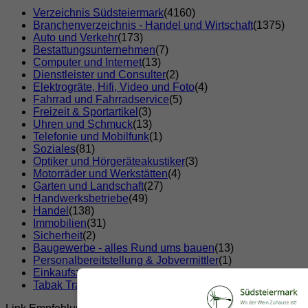
Verzeichnis Südsteiermark
(4160)
Branchenverzeichnis - Handel und Wirtschaft
(1375)
Auto und Verkehr
(173)
Bestattungsunternehmen
(7)
Computer und Internet
(13)
Dienstleister und Consulter
(2)
Elektrogräte, Hifi, Video und Foto
(4)
Fahrrad und Fahrradservice
(5)
Freizeit & Sportartikel
(3)
Uhren und Schmuck
(13)
Telefonie und Mobilfunk
(1)
Soziales
(81)
Optiker und Hörgeräteakustiker
(3)
Motorräder und Werkstätten
(4)
Garten und Landschaft
(27)
Handwerksbetriebe
(49)
Handel
(138)
Immobilien
(31)
Sicherheit
(2)
Baugewerbe - alles Rund ums bauen
(13)
Personalbereitstellung & Jobvermittler
(1)
Einkaufszentren
(2)
Tabak Trafik
(7)