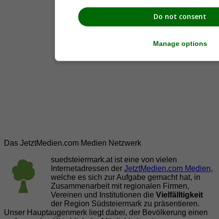
Do not consent
Manage options
Das JetztMedien.com Medien Netzwerk
suedsteiermark.at ist eine von vielen
Internetadressen der
JetztMedien.com Medien
,
welche es sich zur Aufgabe gemacht hat, in
Zusammenarbeit mit regionalen Firmen,
Vereinen und Institutionen die
Vielfälltigkeit
der Region Südsteiermark zu präsentieren.
Unser Hauptaugenmerk liegt dabei, der Bevölkerung einen