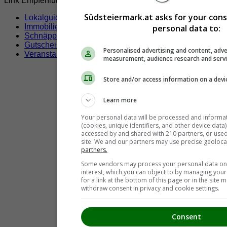
Link Empfehlungen
Südsteiermark.at asks for your con
Lokalguide
Immobilien
personal data to:
Schnäppchen
Gutscheine & Rabatte
Personalised advertising and content, adve
Veranstaltungen
measurement, audience research and serv
Store and/or access information on a devi
Learn more
Your personal data will be processed and informa
(cookies, unique identifiers, and other device data
accessed by and shared with 210 partners, or used s
site. We and our partners may use precise geoloca
partners.
Some vendors may process your personal data on t
interest, which you can object to by managing you
for a link at the bottom of this page or in the sit
withdraw consent in privacy and cookie settings.
Consent