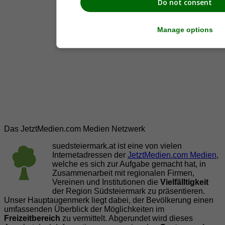
Do not consent
Manage options
Das JetztMedien.com Medien Netzwerk
suedsteiermark.at ist eine von vielen
Internetadressen der
JetztMedien.com Medien
,
welche es sich zur Aufgabe gemacht hat, in
Zusammenarbeit mit regionalen Firmen,
Vereinen und Institutionen die
Vielfälltigkeit
der Region Südsteiermark zu präsentieren.
Unser Hauptaugenmerk liegt dabei, der Bevölkerung einen
umfassenden Überblick der Möglichkeiten im
Freizeitbereich
zu vermittelt. Abgerundet wird dieses