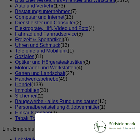
Branchenverzeichnis - Handel und Wirtschaft
(1375)
Auto und Verkehr
(173)
Bestattungsunternehmen
(7)
Computer und Internet
(13)
Dienstleister und Consulter
(2)
Elektrogräte, Hifi, Video und Foto
(4)
Fahrrad und Fahrradservice
(5)
Freizeit & Sportartikel
(3)
Uhren und Schmuck
(13)
Telefonie und Mobilfunk
(1)
Soziales
(81)
Optiker und Hörgeräteakustiker
(3)
Motorräder und Werkstätten
(4)
Garten und Landschaft
(27)
Handwerksbetriebe
(49)
Handel
(138)
Immobilien
(31)
Sicherheit
(2)
Baugewerbe - alles Rund ums bauen
(13)
Personalbereitstellung & Jobvermittler
(1)
Einkaufszentren
(2)
Tabak Trafik
(7)
Link Empfehlungen
Lokalguide