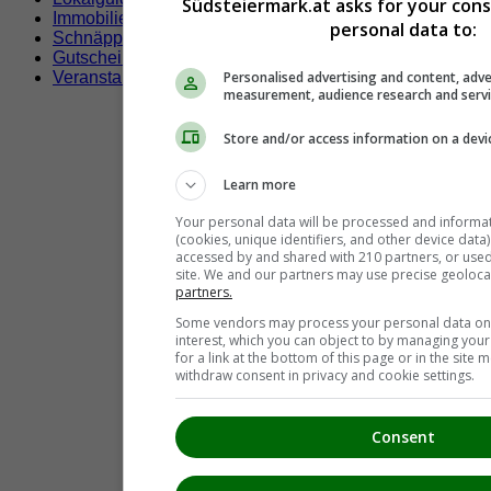
Südsteiermark.at asks for your con
Immobilien
personal data to:
Schnäppchen
Gutscheine & Rabatte
Personalised advertising and content, adve
Veranstaltungen
measurement, audience research and serv
Store and/or access information on a devi
Learn more
Your personal data will be processed and informa
(cookies, unique identifiers, and other device data
accessed by and shared with 210 partners, or used s
site. We and our partners may use precise geoloca
partners.
Some vendors may process your personal data on t
interest, which you can object to by managing you
for a link at the bottom of this page or in the sit
withdraw consent in privacy and cookie settings.
Consent