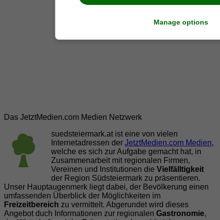
Manage options
Das JetztMedien.com Medien Netzwerk
suedsteiermark.at ist eine von vielen
Internetadressen der
JetztMedien.com Medien
,
welche es sich zur Aufgabe gemacht hat, in
Zusammenarbeit mit regionalen Firmen,
Vereinen und Institutionen die
Vielfälltigkeit
der Region Südsteiermark zu präsentieren.
Unser Hauptaugenmerk liegt dabei, der Bevölkerung einen
umfassenden Überblick der Möglichkeiten im
Freizeitbereich
zu vermittelt. Abgerundet wird dieses
Angebot duch Informationen zur regionalen
Gastronomie
,