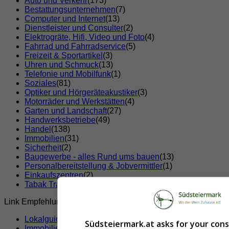
Auto und Verkehr
(173)
Bestattungsunternehmen
(7)
Computer und Internet
(13)
Dienstleister und Consulter
(2)
Elektrogräte, Hifi, Video und Foto
(4)
Fahrrad und Fahrradservice
(5)
Freizeit & Sportartikel
(3)
Uhren und Schmuck
(13)
Telefonie und Mobilfunk
(1)
Soziales
(81)
Optiker und Hörgeräteakustiker
(3)
Motorräder und Werkstätten
(4)
Garten und Landschaft
(27)
Handwerksbetriebe
(49)
Handel
(138)
Immobilien
(31)
Sicherheit
(2)
Baugewerbe - alles Rund ums bauen
(13)
Personalbereitstellung & Jobvermittler
(1)
Einkaufszentren
(2)
Tabak Trafik
(7)
Link Empfehlungen
Lokalguide
Südsteiermark.at asks for your con
Immobilien