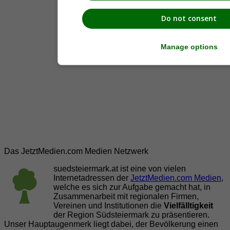
Do not consent
Manage options
Das JetztMedien.com Medien Netzwerk
suedsteiermark.at ist eine von vielen
Internetadressen der
JetztMedien.com Medien
,
welche es sich zur Aufgabe gemacht hat, in
Zusammenarbeit mit regionalen Firmen,
Vereinen und Institutionen die
Vielfälltigkeit
der Region Südsteiermark zu präsentieren.
Unser Hauptaugenmerk liegt dabei, der Bevölkerung einen