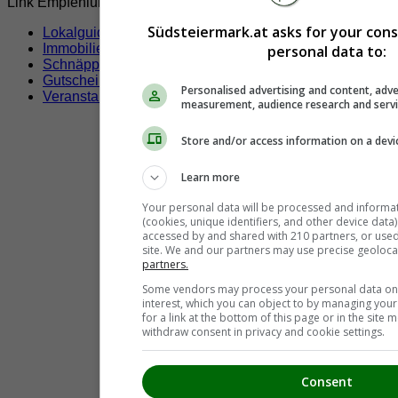
Link Empfehlungen
Südsteiermark.at asks for your con
Lokalguide
Immobilien
personal data to:
Schnäppchen
Gutscheine & Rabatte
Personalised advertising and content, adve
Veranstaltungen
measurement, audience research and serv
Store and/or access information on a devi
Learn more
Your personal data will be processed and informa
(cookies, unique identifiers, and other device data
accessed by and shared with 210 partners, or used s
site. We and our partners may use precise geoloca
partners.
Some vendors may process your personal data on t
interest, which you can object to by managing you
for a link at the bottom of this page or in the sit
withdraw consent in privacy and cookie settings.
Consent