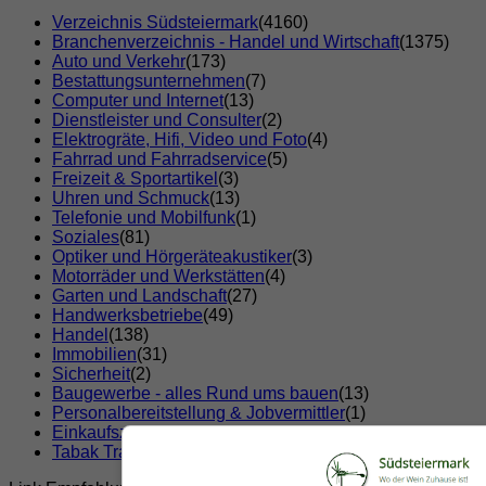
Verzeichnis Südsteiermark
(4160)
Branchenverzeichnis - Handel und Wirtschaft
(1375)
Auto und Verkehr
(173)
Bestattungsunternehmen
(7)
Computer und Internet
(13)
Dienstleister und Consulter
(2)
Elektrogräte, Hifi, Video und Foto
(4)
Fahrrad und Fahrradservice
(5)
Freizeit & Sportartikel
(3)
Uhren und Schmuck
(13)
Telefonie und Mobilfunk
(1)
Soziales
(81)
Optiker und Hörgeräteakustiker
(3)
Motorräder und Werkstätten
(4)
Garten und Landschaft
(27)
Handwerksbetriebe
(49)
Handel
(138)
Immobilien
(31)
Sicherheit
(2)
Baugewerbe - alles Rund ums bauen
(13)
Personalbereitstellung & Jobvermittler
(1)
Einkaufszentren
(2)
Tabak Trafik
(7)