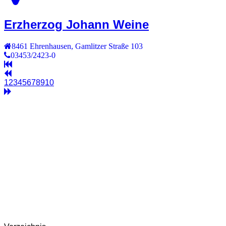
Erzherzog Johann Weine
8461
Ehrenhausen
,
Gamlitzer Straße 103
03453/2423-0
1
2
3
4
5
6
7
8
9
10