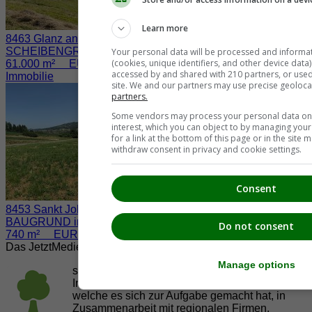
Learn more
8463 Glanz an der Weinstraße / Fötschach
SCHEIBENGRUND nahe der WEINSTRASSE
Your personal data will be processed and informa
(cookies, unique identifiers, and other device data
61.000 m² EUR 730.000.-
accessed by and shared with 210 partners, or used s
Immobilie
site. We and our partners may use precise geoloca
partners.
Some vendors may process your personal data on t
interest, which you can object to by managing you
for a link at the bottom of this page or in the sit
withdraw consent in privacy and cookie settings.
Consent
8453 Sankt Johann im Saggautal / Eichberg
BAUGRUND inkl. BAUBESCHEID
Do not consent
740 m² EUR 45.000.-
Das JetztMedien.com Medien Netzwerk
Manage options
suedsteiermark.at ist eine von vielen
Internetadressen der
JetztMedien.com Medien
,
welche es sich zur Aufgabe gemacht hat, in
Zusammenarbeit mit regionalen Firmen,