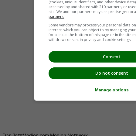
(cookies, unique identifiers, and other device data
accessed by and shared with 210 partners, or used s
site. We and our partners may use precise geoloca
partners.
Some vendors may process your personal data on t
interest, which you can object to by managing you
for a link at the bottom of this page or in the sit
withdraw consent in privacy and cookie settings.
Consent
Do not consent
Manage options
Das JetztMedien.com Medien Netzwerk