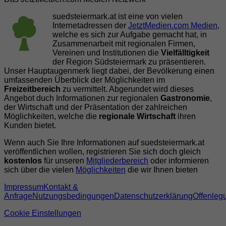
suedsteiermark.at ist eine von vielen
Internetadressen der
JetztMedien.com Medien
,
welche es sich zur Aufgabe gemacht hat, in
Zusammenarbeit mit regionalen Firmen,
Vereinen und Institutionen die
Vielfälltigkeit
der Region Südsteiermark zu präsentieren.
Unser Hauptaugenmerk liegt dabei, der Bevölkerung einen
umfassenden Überblick der Möglichkeiten im
Freizeitbereich
zu vermittelt. Abgerundet wird dieses
Angebot duch Informationen zur regionalen
Gastronomie
,
der Wirtschaft und der Präsentation der zahlreichen
Möglichkeiten, welche die
regionale Wirtschaft
ihren
Kunden bietet.
Wenn auch Sie Ihre Informationen auf suedsteiermark.at
veröffentlichen wollen, registrieren Sie sich doch gleich
kostenlos
für unseren
Mitgliederbereich
oder informieren
sich über die vielen
Möglichkeiten
die wir Ihnen bieten
Impressum
Kontakt &
Anfrage
Nutzungsbedingungen
Datenschutzerklärung
Offenleg
Cookie Einstellungen