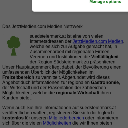
Manage options
Das JetztMedien.com Medien Netzwerk
suedsteiermark.at ist eine von vielen
Internetadressen der
JetztMedien.com Medien
,
welche es sich zur Aufgabe gemacht hat, in
Zusammenarbeit mit regionalen Firmen,
Vereinen und Institutionen die
Vielfälltigkeit
der Region Südsteiermark zu präsentieren.
Unser Hauptaugenmerk liegt dabei, der Bevölkerung einen
umfassenden Überblick der Möglichkeiten im
Freizeitbereich
zu vermittelt. Abgerundet wird dieses
Angebot duch Informationen zur regionalen
Gastronomie
,
der Wirtschaft und der Präsentation der zahlreichen
Möglichkeiten, welche die
regionale Wirtschaft
ihren
Kunden bietet.
Wenn auch Sie Ihre Informationen auf suedsteiermark.at
veröffentlichen wollen, registrieren Sie sich doch gleich
kostenlos
für unseren
Mitgliederbereich
oder informieren
sich über die vielen
Möglichkeiten
die wir Ihnen bieten