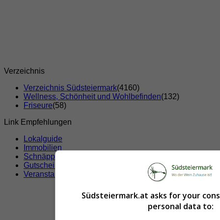
Verzeichnis
Verzeichnis Südsteiermark
(4160)
Wellness, Schönheit und Wohlbefinden
(132)
Friseure
(58)
Link Empfehlungen
Lokalguide
Immobilien
Schnäppchen
Gutscheine & Rabatte
Veranstaltungen
Südsteiermark.at asks for your con
personal data to: