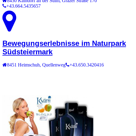
8430
Kaindorf an der Sulm
,
Grazer Straße 170
+43.664.5435657
Bewegungserlebnisse im Naturpark
Südsteiermark
8451
Heimschuh
,
Quellenweg
+43.650.3420416