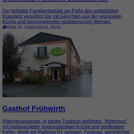
Der beliebte Familienbetrieb am Fuße des weltgrößten
Klapotetz verwöhnt Sie mit Gerichten aus der regionalen
Küche und hervorragenden südsteirischen Weinen.
8444
St. Andrä-Höch
,
Höch
Gasthof Frühwirth
Alteingesessenes, in bester Tradition geführtes "Wirtshaus"
mit vielbeachteter, bogenständiger Küche und gepflegtem
Keller, direkt am Radweg R1 gelegen. Festsaal, gemütlicher