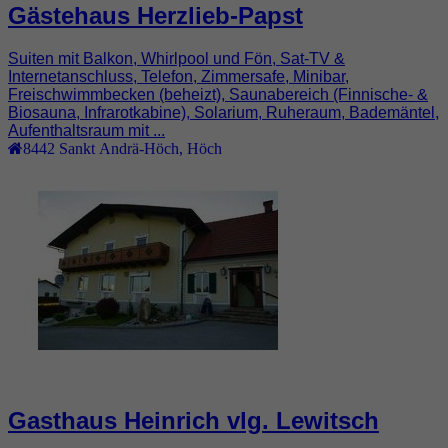
Gästehaus Herzlieb-Papst
Suiten mit Balkon, Whirlpool und Fön, Sat-TV &
Internetanschluss, Telefon, Zimmersafe, Minibar,
Freischwimmbecken (beheizt), Saunabereich (Finnische- &
Biosauna, Infrarotkabine), Solarium, Ruheraum, Bademäntel,
Aufenthaltsraum mit ...
8442
Sankt Andrä-Höch
,
Höch
Gasthaus Heinrich vlg. Lewitsch