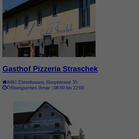
Gasthof Pizzeria Straschek
8461
Ehrenhausen
,
Hauptstrasse 35
Öffnungszeiten Heute :
08:00 bis 22:00