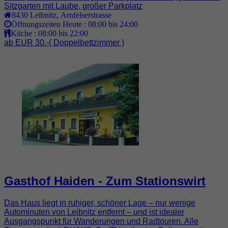
Sitzgarten mit Laube, großer Parkplatz
8430
Leibnitz
,
Arnfelserstrasse
Öffnungszeiten Heute :
08:00 bis 24:00
Küche :
08:00 bis 22:00
ab EUR 30.-
( Doppelbettzimmer )
Gasthof Haiden - Zum Stationswirt
Das Haus liegt in ruhiger, schöner Lage – nur wenige
Autominuten von Leibnitz entfernt – und ist idealer
Ausgangspunkt für Wanderungen und Radtouren. Alle