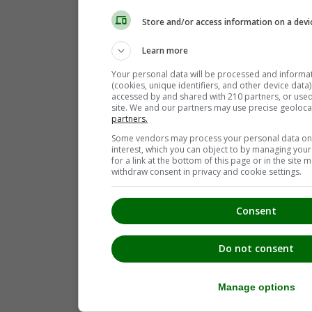
Lebring-Sankt Margarethen
(2)
Leibnitz
(2)
Store and/or access information on a devi
Leutschach
(1)
Oberhaag
(3)
Learn more
Pistorf
(2)
Ratsch an der Weinstraße
(1)
Your personal data will be processed and informa
Sankt Andrä-Höch
(3)
(cookies, unique identifiers, and other device data
Sankt Johann im Saggautal
(3)
accessed by and shared with 210 partners, or used s
Sankt Nikolai ob Draßling
(1)
site. We and our partners may use precise geoloca
Schloßberg
(2)
partners.
Spielfeld
(3)
Some vendors may process your personal data on t
Straß in Steiermark
(1)
interest, which you can object to by managing you
Tillmitsch
(4)
for a link at the bottom of this page or in the sit
Wildon
(2)
withdraw consent in privacy and cookie settings.
Consent
Do not consent
Manage options