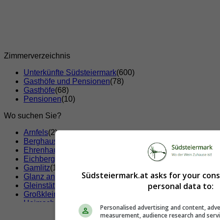
Zimmerverzeichnis
Unterkünfte Südsteiermark
(600)
Gasthöfe und Pensionen
(78)
Gasthöfe
(68)
Pensionen
(10)
Wo suchen Sie?
Arnfels
(2)
Berghausen
(2)
Ehrenhausen
(5)
Eichberg-Trautenburg
(1)
Gamlitz
(19)
Südsteiermark.at asks for your con
Glanz an der Weinstraße
(4)
personal data to:
Gleinstätten
(5)
Großklein
(3)
Heimschuh
(2)
Personalised advertising and content, adve
Kitzeck im Sausal
(4)
measurement, audience research and serv