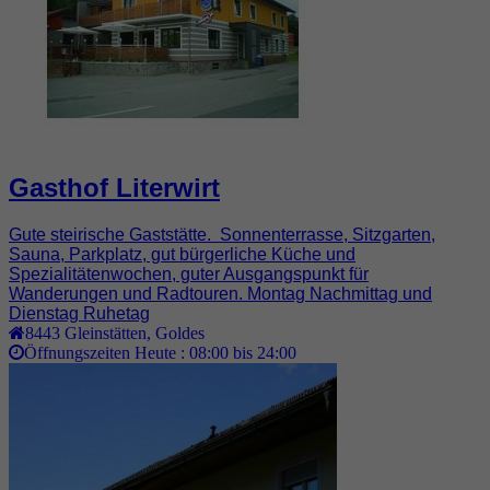
Gasthof Literwirt
Gute steirische Gaststätte. Sonnenterrasse, Sitzgarten,
Sauna, Parkplatz, gut bürgerliche Küche und
Spezialitätenwochen, guter Ausgangspunkt für
Wanderungen und Radtouren. Montag Nachmittag und
Dienstag Ruhetag
8443
Gleinstätten
,
Goldes
Öffnungszeiten Heute :
08:00 bis 24:00