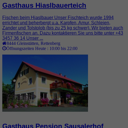
Gasthaus Hiaslbauerteich
Fischen beim Hiaslbauer Unser Fischteich wurde 1994
errichtet und beherbergt u.a. Karpfen, Amur, Schleien,
Zander und Tolstolob (bis zu 25 kg schwer). Wir bieten auch
Firmenfischen an. Dazu kontaktieren Sie uns bitte unter +43
3457 36 14 Unser ...
8444
Gleinstätten
,
Rettenberg
Öffnungszeiten Heute :
10:00 bis 22:00
Gasthaus Pension Sausalerhof