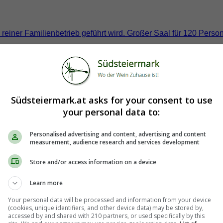
 reiner Familienbetrieb geführt wird. Großer Saal für 120 Perso
Südsteiermark.at asks for your consent to use
your personal data to:
Personalised advertising and content, advertising and content
measurement, audience research and services development
Store and/or access information on a device
Learn more
Your personal data will be processed and information from your device
(cookies, unique identifiers, and other device data) may be stored by,
accessed by and shared with 210 partners, or used specifically by this
ernachten. Gönnen Sie sich ein paar Stunden und geniesen Sie