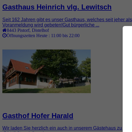
Gasthaus Heinrich vlg. Lewitsch
Seit 162 Jahren gibt es unser Gasthaus, welches seit jeher als
Voranmeldung wird gebeten!Gut bürgerliche ...
8443
Pistorf
,
Distelhof
Öffnungszeiten Heute :
11:00 bis 22:00
Gasthof Hofer Harald
Wir laden Sie herzlich ein auch in unserem Gästehaus zu üb