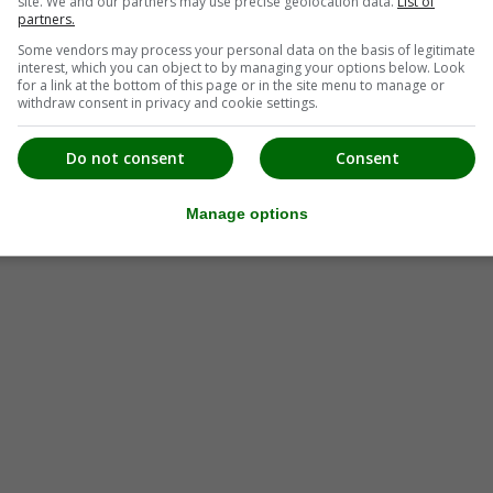
site. We and our partners may use precise geolocation data.
List of
partners.
Some vendors may process your personal data on the basis of legitimate
interest, which you can object to by managing your options below. Look
for a link at the bottom of this page or in the site menu to manage or
withdraw consent in privacy and cookie settings.
Do not consent
Consent
Manage options