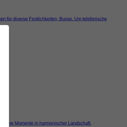
nen für diverse Festlichkeiten, Busse. Um telefonische
 schöne Momente in harmonischer Landschaft.