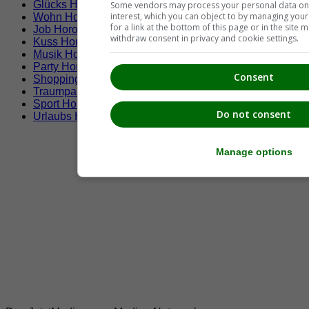
Glücks Horoskop
Some vendors may process your personal data on t
interest, which you can object to by managing you
Wohn Horoskop
for a link at the bottom of this page or in the sit
Job Horoskop
withdraw consent in privacy and cookie settings.
Kuss Horoskop
Musik Horoskop
Party Horoskop
Consent
Shopping Horoskop
Traumpartner Horoskop
Sport Horoskop
Do not consent
Urlaubs Horoskop
Manage options