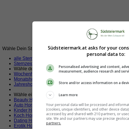
Südsteiermark.at asks for your con
Wähle Dein Sternzeichen!
personal data to:
alle Sternzeichen
Sternzeichen Krebs
Personalised advertising and content, adve
Wähle dein Horoskop
measurement, audience research and serv
Wochenhoroskop Krebs
Monatshoroskop Krebs
Store and/or access information on a devi
Jahreshoroskop Krebs
Wähle ein Themen Horoskop
Learn more
Beauty Horoskop
Your personal data will be processed and informa
Auto Horoskop
(cookies, unique identifiers, and other device data
Kinder Horoskop
accessed by and shared with 210 partners, or used s
Koch Horoskop
site. We and our partners may use precise geoloca
Dating Horoskop
partners.
Erotik Horoskop