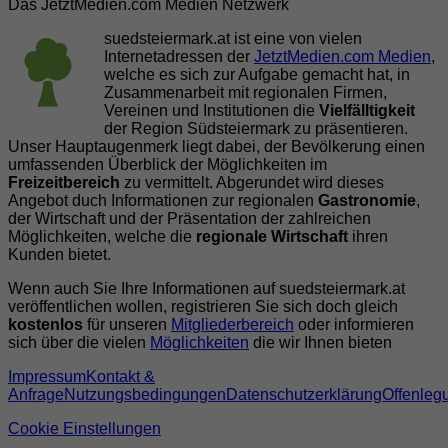
Das JetztMedien.com Medien Netzwerk
suedsteiermark.at ist eine von vielen
Internetadressen der
JetztMedien.com Medien
,
welche es sich zur Aufgabe gemacht hat, in
Zusammenarbeit mit regionalen Firmen,
Vereinen und Institutionen die
Vielfälltigkeit
der Region Südsteiermark zu präsentieren.
Unser Hauptaugenmerk liegt dabei, der Bevölkerung einen
umfassenden Überblick der Möglichkeiten im
Freizeitbereich
zu vermittelt. Abgerundet wird dieses
Angebot duch Informationen zur regionalen
Gastronomie
,
der Wirtschaft und der Präsentation der zahlreichen
Möglichkeiten, welche die
regionale Wirtschaft
ihren
Kunden bietet.
Wenn auch Sie Ihre Informationen auf suedsteiermark.at
veröffentlichen wollen, registrieren Sie sich doch gleich
kostenlos
für unseren
Mitgliederbereich
oder informieren
sich über die vielen
Möglichkeiten
die wir Ihnen bieten
Impressum
Kontakt &
Anfrage
Nutzungsbedingungen
Datenschutzerklärung
Offenleg
Cookie Einstellungen