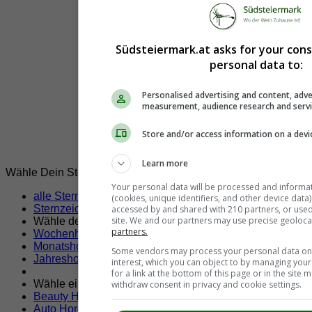
Südsteiermark.at asks for your con
personal data to:
Personalised advertising and content, adve
measurement, audience research and serv
Store and/or access information on a devi
Learn more
Wähle Dein Sternzeichen!
Your personal data will be processed and informa
alle Sternzeichen
(cookies, unique identifiers, and other device data
Sternzeichen Stier
accessed by and shared with 210 partners, or used s
site. We and our partners may use precise geoloca
Wähle dein Horoskop
partners.
Wochenhoroskop Stier
Monatshoroskop Stier
Some vendors may process your personal data on t
Jahreshoroskop Stier
interest, which you can object to by managing you
for a link at the bottom of this page or in the sit
Wähle ein Themen Horoskop
withdraw consent in privacy and cookie settings.
Beauty Horoskop
Auto Horoskop