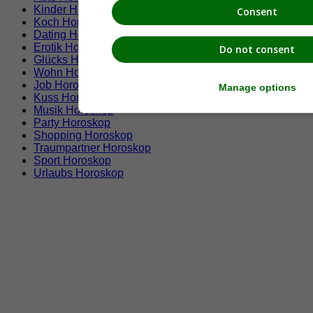
Kinder Horoskop
Consent
Koch Horoskop
Dating Horoskop
Erotik Horoskop
Do not consent
Glücks Horoskop
Wohn Horoskop
Job Horoskop
Manage options
Kuss Horoskop
Musik Horoskop
Party Horoskop
Shopping Horoskop
Traumpartner Horoskop
Sport Horoskop
Urlaubs Horoskop