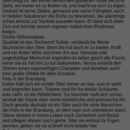
überzeugt ist. Mit seiner berühmten goldenen Nase riecht er
Geld, wo immer es zu finden ist, und macht es sich zu eigen.
Geduld ist seine Stärke, genauso wie seine Fähigkeit, auch
in heiklen Situationen die Ruhe zu bewahren, die allerdings
schon einmal zur Sturheit ausarten kann. Er lässt sich eben
Zeit und möchte seinen eigenen natürlichen Rhythmus
finden.
Große Willensstärke
Qualität ist das Stichwort! Solide, verlässliche Werte
faszinieren den Stier, denn die hat auch er zu bieten. Kraft
und ein fester Wille zeichnen ihn aus. Nervöse und
ungeduldige Menschen ergreifen da lieber gleich die Flucht,
wenn sie es mit ihm zu tun bekommen. Venus verleiht den
Stieren einen eigenwilligen Charakter und daneben auch
eine große Stärke für alles Kreative.
Fels in der Brandung
Dabei hält sich ein echter Stier immer an das, was er sieht
und begreifen kann. Träume sind für ihn bloße Schäume,
was zählt, ist die Wirklichkeit. So mancher rauft sich schon
einmal die Haare über seine realistische und prosaische Art.
Doch gerade deshalb ist ein Stier auch für viele Menschen
der Fels in der Brandung, an dem man sich orientieren kann.
Stiere streben in ihrem Leben nach Sicherheit und Besitz
und pflegen diesen auch gerne. Was sie einmal ihr Eigen
nennen, geben sie so schnell nicht wieder her.