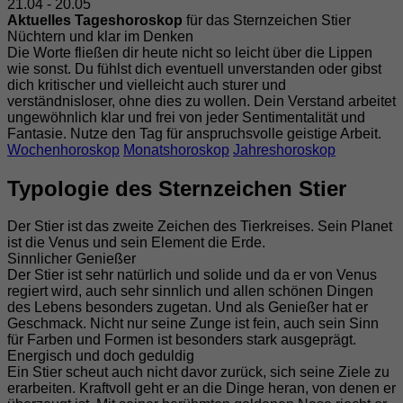
21.04 - 20.05
Aktuelles Tageshoroskop
für das Sternzeichen Stier
Nüchtern und klar im Denken
Die Worte fließen dir heute nicht so leicht über die Lippen
wie sonst. Du fühlst dich eventuell unverstanden oder gibst
dich kritischer und vielleicht auch sturer und
verständnisloser, ohne dies zu wollen. Dein Verstand arbeitet
ungewöhnlich klar und frei von jeder Sentimentalität und
Fantasie. Nutze den Tag für anspruchsvolle geistige Arbeit.
Wochenhoroskop
Monatshoroskop
Jahreshoroskop
Typologie des Sternzeichen Stier
Der Stier ist das zweite Zeichen des Tierkreises. Sein Planet
ist die Venus und sein Element die Erde.
Sinnlicher Genießer
Der Stier ist sehr natürlich und solide und da er von Venus
regiert wird, auch sehr sinnlich und allen schönen Dingen
des Lebens besonders zugetan. Und als Genießer hat er
Geschmack. Nicht nur seine Zunge ist fein, auch sein Sinn
für Farben und Formen ist besonders stark ausgeprägt.
Energisch und doch geduldig
Ein Stier scheut auch nicht davor zurück, sich seine Ziele zu
erarbeiten. Kraftvoll geht er an die Dinge heran, von denen er