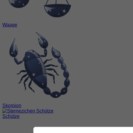
Waage
Skorpion
Schütze