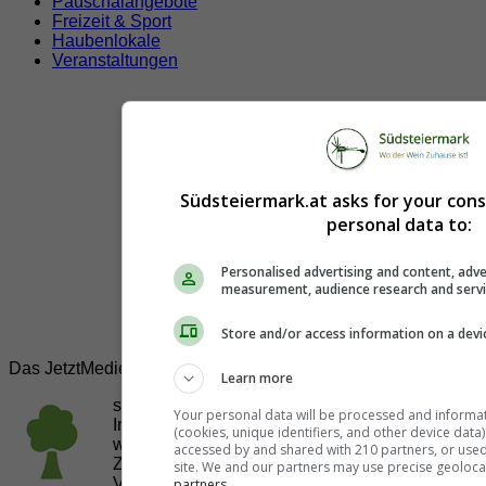
Pauschalangebote
Freizeit & Sport
Haubenlokale
Veranstaltungen
Südsteiermark.at asks for your con
personal data to:
Personalised advertising and content, adve
measurement, audience research and serv
Store and/or access information on a devi
Das JetztMedien.com Medien Netzwerk
Learn more
suedsteiermark.at ist eine von vielen
Your personal data will be processed and informa
Internetadressen der
JetztMedien.com Medien
,
(cookies, unique identifiers, and other device data
welche es sich zur Aufgabe gemacht hat, in
accessed by and shared with 210 partners, or used s
Zusammenarbeit mit regionalen Firmen,
site. We and our partners may use precise geoloca
Vereinen und Institutionen die
Vielfälltigkeit
partners.