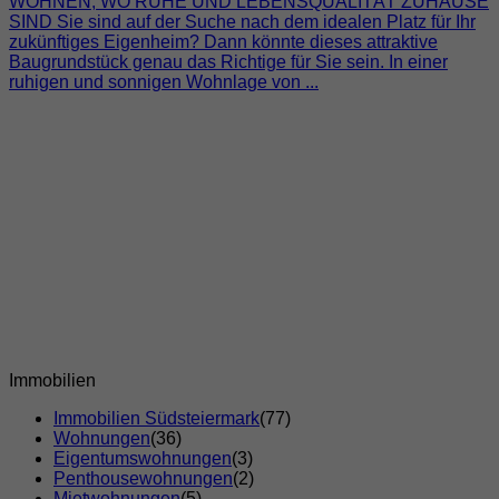
WOHNEN, WO RUHE UND LEBENSQUALITÄT ZUHAUSE
SIND Sie sind auf der Suche nach dem idealen Platz für Ihr
zukünftiges Eigenheim? Dann könnte dieses attraktive
Baugrundstück genau das Richtige für Sie sein. In einer
ruhigen und sonnigen Wohnlage von ...
Immobilien
Immobilien Südsteiermark
(77)
Wohnungen
(36)
Eigentumswohnungen
(3)
Penthousewohnungen
(2)
Mietwohnungen
(5)