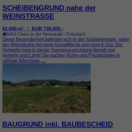
SCHEIBENGRUND nahe der
WEINSTRASSE
61.000 m²
/
EUR 730.000.-
8463
Glanz an der Weinstraße / Fötschach
Diese Besonderheit befindet sich in der Südsteiermark, nahe
der Weinstraße mit einer Grundfläche von rund 6,1ha. Die
Hofstelle liegt in bester Sonnenausrichtung fernab von
Verkehr und Lärm! Sie suchen Ruhe und Privatsphäre in
völliger Alleinlage, ...
BAUGRUND inkl. BAUBESCHEID