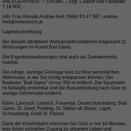
ANLEGERPREIS: ? 229.990, -, zzgl. Carport und Parkplatz:
? 18.900, -
Info: Frau Renate Andrae-Heil, 0664/ 83 47 987, andrae-
heil@immoresch.at
Lagebeschreibung:
Bei diesem attraktiven Wohnprojekt entstehen insgesamt 11
Wohnungen im Kurort Bad Gams.
Die Eigentumswohnungen sind auch als Zweitwohnsitz
nutzbar.
Die ruhige, sonnige Grünlage wird zur Ihrer persönlichen
Wohnoase, in der Sie richtig entspannen können. Der
Badesee "Bad Gams" ist nur 350 m entfernt. Der Sparmarkt
ist fußläufig erreichbar und die Busverbindung nach Graz ist
wenige Gehminuten entfernt.
Nähe: Lannach, Lieboch, Frauental, Deutschlandsberg, Bad
Gams, St. Josef, Preding, St. Stefan ob Stainz, Ligist,
Schwanberg, Groß St. Florian
Dank der Koralmbahn erreichen Sie Graz in nur 16 Minuten,
was Ihnen schnellen Zugang zu urbanem Leben und