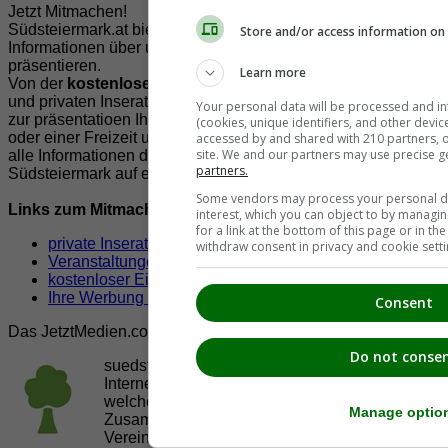
Jetzt Mitmachen!
Südsteiermark.at bietet Ihnen viele Möglichkeiten Ihre
Store and/or access information on 
Informationen über und aus der Südsteiermark zur
präsentieren.
Learn more
Von der
kostenlosen
Veröffentlichung von Veranstaltungen
und privaten Inserate, über Leserbriefe, Nachrichten bis hin
Your personal data will be processed and i
zur präsentatioen Ihrer Firma, Vereines, Lokals, Organisation
(cookies, unique identifiers, and other devi
oder einer Freizeit und Sportmöglichkeit. Unser Ziel ist es
accessed by and shared with 210 partners, or
site. We and our partners may use precise g
alle Informationen der Südsteiermark für die Freunde der
partners.
Südsteiermark auf einer Seite zu präsentieren.
Some vendors may process your personal dat
Links zum Mitmachen!
interest, which you can object to by managi
for a link at the bottom of this page or in t
private Inserate aufgeben
withdraw consent in privacy and cookie setti
Veranstaltungen eintragen
kostenloser Eintrag für Firmen,Verein & Organisationen
Ihre Werbung auf Südsteiermark.at
Consent
Das JetztMedien.com Medien Netzwerk
Do not conse
suedsteiermark.at ist eine von vielen
Internetadressen der
JetztMedien.com Medien
,
welche es sich zur Aufgabe gemacht hat, in
Manage optio
Zusammenarbeit mit regionalen Firmen,
Vereinen und Institutionen die
Vielfälltigkeit