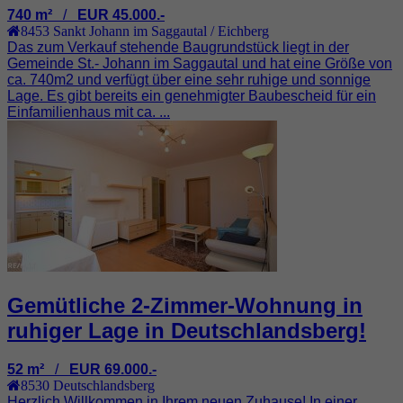
740 m²
/
EUR 45.000.-
8453
Sankt Johann im Saggautal / Eichberg
Das zum Verkauf stehende Baugrundstück liegt in der
Gemeinde St.- Johann im Saggautal und hat eine Größe von
ca. 740m2 und verfügt über eine sehr ruhige und sonnige
Lage. Es gibt bereits ein genehmigter Baubescheid für ein
Einfamilienhaus mit ca. ...
Gemütliche 2-Zimmer-Wohnung in
ruhiger Lage in Deutschlandsberg!
52 m²
/
EUR 69.000.-
8530
Deutschlandsberg
Herzlich Willkommen in Ihrem neuen Zuhause! In einer