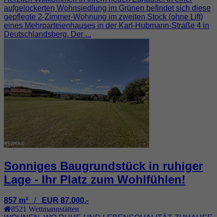
aufgelockerten Wohnsiedlung im Grünen befindet sich diese
gepflegte 2-Zimmer-Wohnung im zweiten Stock (ohne Lift)
eines Mehrparteienhauses in der Karl-Hubmann-Straße 4 in
Deutschlandsberg. Der ...
Sonniges Baugrundstück in ruhiger
Lage - Ihr Platz zum Wohlfühlen!
857 m²
/
EUR 87.000.-
8521
Wettmannstätten