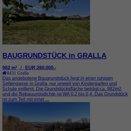
BAUGRUNDSTÜCK in GRALLA
982 m²
/
EUR 260.000.-
8431
Gralla
Das angebotene Baugrundstück liegt in einer ruhigen
Seitengasse in Gralla, nur unweit von Kindergarten und
Schule entfernt. Die Grundstücksfläche beträgt ca. 982m2
und die Bebauungsdichte ist WA 0,2 bis 0,4. Das Grundstück
ist zum Teil mit einer ...