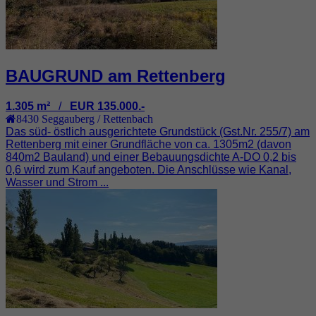
BAUGRUND am Rettenberg
1.305 m²
/
EUR 135.000.-
8430
Seggauberg / Rettenbach
Das süd- östlich ausgerichtete Grundstück (Gst.Nr. 255/7) am
Rettenberg mit einer Grundfläche von ca. 1305m2 (davon
840m2 Bauland) und einer Bebauungsdichte A-DO 0,2 bis
0,6 wird zum Kauf angeboten. Die Anschlüsse wie Kanal,
Wasser und Strom ...