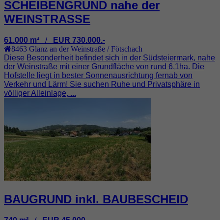
SCHEIBENGRUND nahe der
WEINSTRASSE
61.000 m²
/
EUR 730.000.-
8463
Glanz an der Weinstraße / Fötschach
Diese Besonderheit befindet sich in der Südsteiermark, nahe
der Weinstraße mit einer Grundfläche von rund 6,1ha. Die
Hofstelle liegt in bester Sonnenausrichtung fernab von
Verkehr und Lärm! Sie suchen Ruhe und Privatsphäre in
völliger Alleinlage, ...
BAUGRUND inkl. BAUBESCHEID