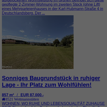
aufgelockerten Wohnsiedlung im Grünen befindet sich diese
gepflegte 2-Zimmer-Wohnung im zweiten Stock (ohne Lift)
eines Mehrparteienhauses in der Karl-Hubmann-Straße 4 in
Deutschlandsberg. Der ...
Sonniges Baugrundstück in ruhiger
Lage - Ihr Platz zum Wohlfühlen!
857 m²
/
EUR 87.000.-
8521
Wettmannstätten
WOHNEN, WO RUHE UND LEBENSQUALITÄT ZUHAUSE