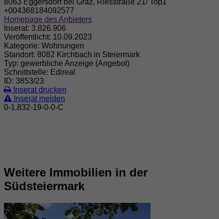
8063 Eggersdorf bei Graz, Riesstraße 21/ Top1
+004368184092577
Homepage des Anbieters
Inserat:
3.826.906
Veröffentlicht:
10.09.2023
Kategorie:
Wohnungen
Standort:
8082 Kirchbach in Steiermark
Typ:
gewerbliche Anzeige (Angebot)
Schnittstelle:
Edireal
ID:
3853/23
Inserat drucken
Inserat melden
0-1.832-19-0-0-C
Weitere Immobilien in der
Südsteiermark