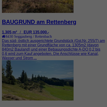
BAUGRUND am Rettenberg
1.305 m²
/
EUR 135.000.-
8430
Seggauberg / Rettenbach
Das süd- östlich ausgerichtete Grundstück (Gst.Nr. 255/7) am
Rettenberg mit einer Grundfläche von ca. 1305m2 (davon
840m2 Bauland) und einer Bebauungsdichte A-DO 0,2 bis
0,6 wird zum Kauf angeboten. Die Anschlüsse wie Kanal,
Wasser und Strom ...