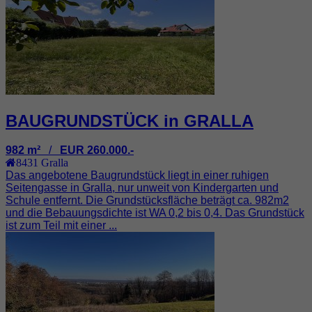
BAUGRUNDSTÜCK in GRALLA
982 m²
/
EUR 260.000.-
8431
Gralla
Das angebotene Baugrundstück liegt in einer ruhigen
Seitengasse in Gralla, nur unweit von Kindergarten und
Schule entfernt. Die Grundstücksfläche beträgt ca. 982m2
und die Bebauungsdichte ist WA 0,2 bis 0,4. Das Grundstück
ist zum Teil mit einer ...