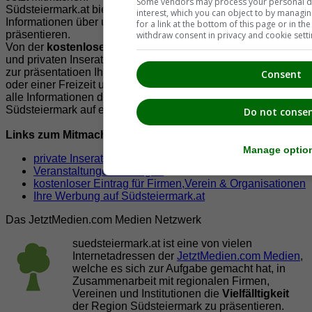
Some vendors may process your personal dat
Südsteiermark.at bietet Ihnen viele Möglichkeiten Ihre
interest, which you can object to by managi
Informationen über und aus der Südsteiermark zur
for a link at the bottom of this page or in t
präsentieren.
withdraw consent in privacy and cookie setti
Von der
kostenlosen
Veröffentlichung von Veranstaltungen
und privaten Inserate, über Leserbriefe, Nachrichten bis hin
zur präsentatioen Ihrer Firma, Vereines, Lokals, Organisation
Consent
oder einer Freizeit und Sportmöglichkeit. Unser Ziel ist es
alle Informationen der Südsteiermark für die Freunde der
Südsteiermark auf einer Seite zu präsentieren.
Do not conse
Links zum Mitmachen!
Manage optio
private Inserate aufgeben
Veranstaltungen eintragen
kostenloser Eintrag für Firmen,Verein & Organisationen
Ihre Werbung auf Südsteiermark.at
Das JetztMedien.com Medien Netzwerk
suedsteiermark.at ist eine von vielen
Internetadressen der
JetztMedien.com Medien
,
welche es sich zur Aufgabe gemacht hat, in
Zusammenarbeit mit regionalen Firmen,
Vereinen und Institutionen die
Vielfälltigkeit
der Region Südsteiermark zu präsentieren.