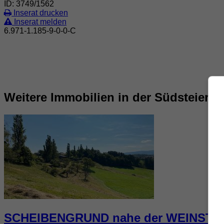
ID:
3749/1562
Inserat drucken
Inserat melden
6.971-1.185-9-0-0-C
Weitere Immobilien in der Südsteierm
SCHEIBENGRUND nahe der WEINST