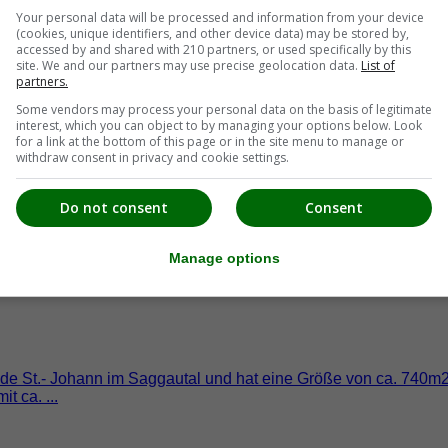
Your personal data will be processed and information from your device
(cookies, unique identifiers, and other device data) may be stored by,
accessed by and shared with 210 partners, or used specifically by this
site. We and our partners may use precise geolocation data.
List of
er Weinstraße mit einer Grundfläche von rund 6,1ha. Die Hofste
partners.
...
Some vendors may process your personal data on the basis of legitimate
interest, which you can object to by managing your options below. Look
for a link at the bottom of this page or in the site menu to manage or
withdraw consent in privacy and cookie settings.
Do not consent
Consent
Manage options
e St.- Johann im Saggautal und hat eine Größe von ca. 740m2 u
t ca. ...