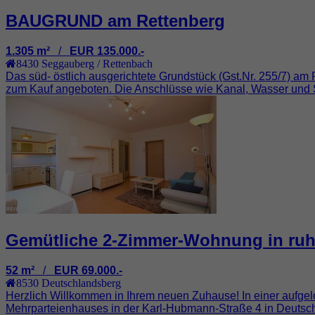
BAUGRUND am Rettenberg
1.305 m²
/
EUR 135.000.-
8430
Seggauberg / Rettenbach
Das süd- östlich ausgerichtete Grundstück (Gst.Nr. 255/7) a
zum Kauf angeboten. Die Anschlüsse wie Kanal, Wasser und S
Gemütliche 2-Zimmer-Wohnung in ruhi
52 m²
/
EUR 69.000.-
8530
Deutschlandsberg
Herzlich Willkommen in Ihrem neuen Zuhause! In einer aufgel
Mehrparteienhauses in der Karl-Hubmann-Straße 4 in Deutschl