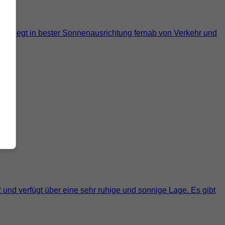
lle liegt in bester Sonnenausrichtung fernab von Verkehr und
nd verfügt über eine sehr ruhige und sonnige Lage. Es gibt