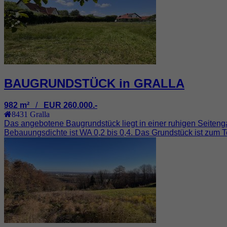
BAUGRUNDSTÜCK in GRALLA
982 m²
/
EUR 260.000.-
8431
Gralla
Das angebotene Baugrundstück liegt in einer ruhigen Seitenga
Bebauungsdichte ist WA 0,2 bis 0,4. Das Grundstück ist zum Teil