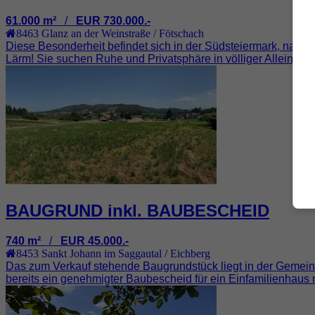
61.000 m²
/
EUR 730.000.-
8463
Glanz an der Weinstraße / Fötschach
Diese Besonderheit befindet sich in der Südsteiermark, nahe d
Lärm! Sie suchen Ruhe und Privatsphäre in völliger Alleinlage, 
BAUGRUND inkl. BAUBESCHEID
740 m²
/
EUR 45.000.-
8453
Sankt Johann im Saggautal / Eichberg
Das zum Verkauf stehende Baugrundstück liegt in der Gemeind
bereits ein genehmigter Baubescheid für ein Einfamilienhaus mi