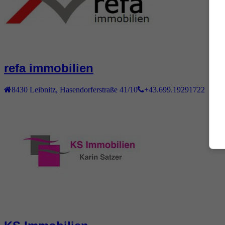
refa immobilien
8430
Leibnitz
,
Hasendorferstraße 41/10
+43.699.19291722