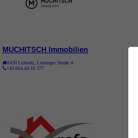
MUCHITSCH Immobilien
8430
Leibnitz
,
Leitringer Straße 4
+43.664.44 18 377