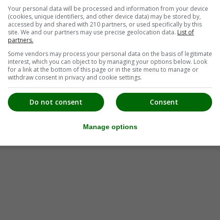
Your personal data will be processed and information from your device
(cookies, unique identifiers, and other device data) may be stored by,
accessed by and shared with 210 partners, or used specifically by this
site. We and our partners may use precise geolocation data.
List of
partners.
Some vendors may process your personal data on the basis of legitimate
interest, which you can object to by managing your options below. Look
for a link at the bottom of this page or in the site menu to manage or
withdraw consent in privacy and cookie settings.
Do not consent
Consent
Manage options