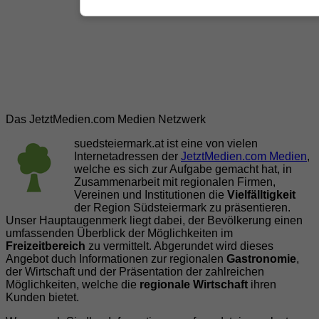
Das JetztMedien.com Medien Netzwerk
suedsteiermark.at ist eine von vielen
Internetadressen der
JetztMedien.com Medien
,
welche es sich zur Aufgabe gemacht hat, in
Zusammenarbeit mit regionalen Firmen,
Vereinen und Institutionen die
Vielfälltigkeit
der Region Südsteiermark zu präsentieren.
Unser Hauptaugenmerk liegt dabei, der Bevölkerung einen
umfassenden Überblick der Möglichkeiten im
Freizeitbereich
zu vermittelt. Abgerundet wird dieses
Angebot duch Informationen zur regionalen
Gastronomie
,
der Wirtschaft und der Präsentation der zahlreichen
Möglichkeiten, welche die
regionale Wirtschaft
ihren
Kunden bietet.