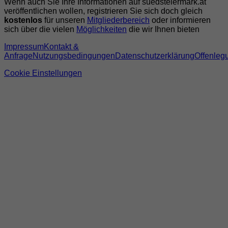
Wenn auch Sie Ihre Informationen auf suedsteiermark.at
veröffentlichen wollen, registrieren Sie sich doch gleich
kostenlos
für unseren
Mitgliederbereich
oder informieren
sich über die vielen
Möglichkeiten
die wir Ihnen bieten
Impressum
Kontakt &
Anfrage
Nutzungsbedingungen
Datenschutzerklärung
Offenleg
Cookie Einstellungen