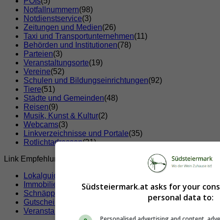
POIs
(5)
Notfallnummern
(98)
Notdienstservice
(3)
Zeitungen und Medien
(26)
Taxi und Transportunternehmen
(11)
Behörden und Institutionen
(78)
Parteien
(3)
Veranstaltungsorte
(19)
Vereine
(52)
Schulen und Bildungseinrichtungen
(92)
Tiere
(51)
Städte und Gemeinden
(48)
Reisen
(9)
Musik, Kunst & Kultur
(2)
Webcams
(3)
Linkverzeichnisse und Portale
(35)
Rotlichtadressen
(21)
Link Empfehlungen
Lokalguide
Immobilien
Südsteiermark.at asks for your con
Schnäppchen
personal data to:
Gutscheine & Rabatte
Veranstaltungen
Personalised advertising and content, adve