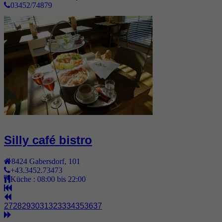
03452/74879
Silly café bistro
8424
Gabersdorf
,
101
+43.3452.73473
Küche :
08:00 bis 22:00
27
28
29
30
31
32
33
34
35
36
37