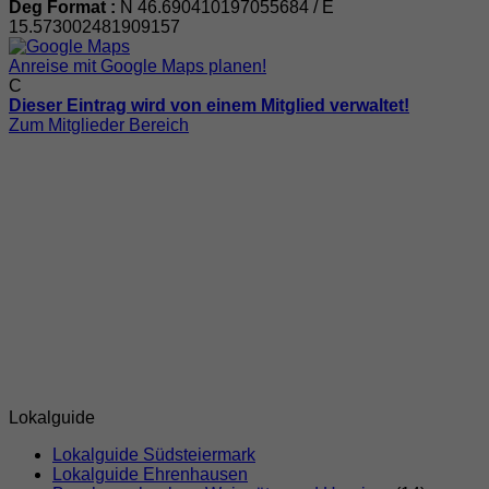
Deg Format :
N
46.690410197055684
/ E
15.573002481909157
Anreise mit Google Maps planen!
C
Dieser Eintrag wird von einem Mitglied verwaltet!
Zum Mitglieder Bereich
Lokalguide
Lokalguide Südsteiermark
Lokalguide Ehrenhausen