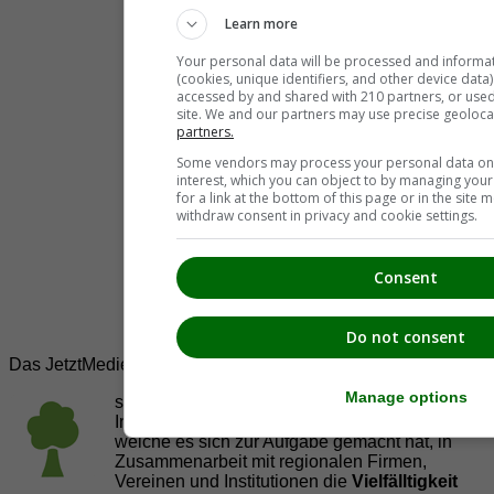
Learn more
Your personal data will be processed and informa
(cookies, unique identifiers, and other device data
accessed by and shared with 210 partners, or used s
site. We and our partners may use precise geoloca
partners.
Some vendors may process your personal data on t
interest, which you can object to by managing you
for a link at the bottom of this page or in the sit
withdraw consent in privacy and cookie settings.
Consent
Do not consent
Das JetztMedien.com Medien Netzwerk
Manage options
suedsteiermark.at ist eine von vielen
Internetadressen der
JetztMedien.com Medien
,
welche es sich zur Aufgabe gemacht hat, in
Zusammenarbeit mit regionalen Firmen,
Vereinen und Institutionen die
Vielfälltigkeit