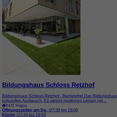
Bildungshaus Schloss Retzhof
Bildungshaus Schloss Retzhof - Barrierefrei Das Bildungshau
kulturellen Austausch. Es vereint modernes Lernen mit ...
8435
Wagna
Öffnungszeiten am Do. :
07:30 bis 19:00
Küche :
07:30 bis 19:00