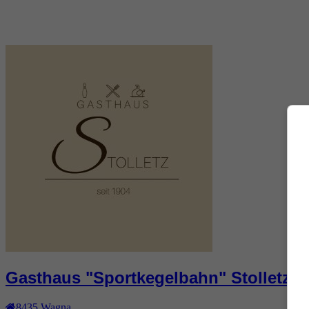
Gasthaus "Sportkegelbahn" Stolletz
8435
Wagna