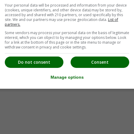
Your personal data will be processed and information from your device
(cookies, unique identifiers, and other device data) may be stored by,
accessed by and shared with 210 partners, or used specifically by this
site. We and our partners may use precise geolocation data.
List of
partners.
Some vendors may process your personal data on the basis of legitimate
interest, which you can object to by managing your options below. Look
for a link at the bottom of this page or in the site menu to manage or
withdraw consent in privacy and cookie settings.
Do not consent
Consent
Manage options