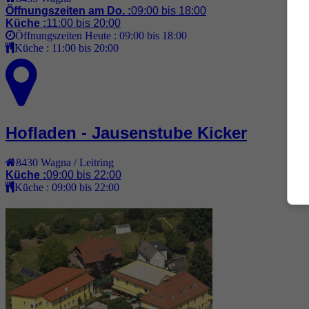
Öffnungszeiten am Do. :
09:00 bis 18:00
Küche :
11:00 bis 20:00
Öffnungszeiten Heute :
09:00 bis 18:00
Küche :
11:00 bis 20:00
Hofladen - Jausenstube Kicker
8430
Wagna / Leitring
Küche :
09:00 bis 22:00
Küche :
09:00 bis 22:00