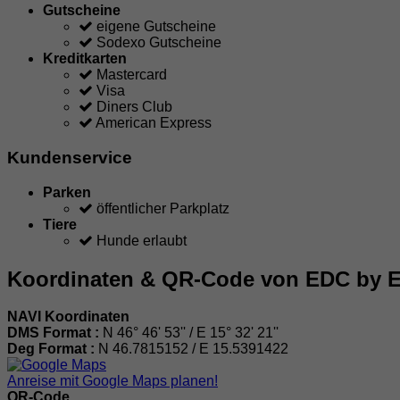
Gutscheine
eigene Gutscheine
Sodexo Gutscheine
Kreditkarten
Mastercard
Visa
Diners Club
American Express
Kundenservice
Parken
öffentlicher Parkplatz
Tiere
Hunde erlaubt
Koordinaten & QR-Code von EDC by Es
NAVI Koordinaten
DMS Format :
N 46° 46' 53'' / E 15° 32' 21''
Deg Format :
N
46.7815152
/ E
15.5391422
Anreise mit Google Maps planen!
QR-Code