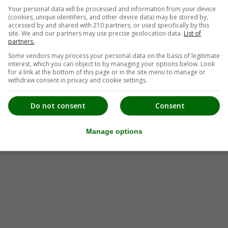
Your personal data will be processed and information from your device
(cookies, unique identifiers, and other device data) may be stored by,
accessed by and shared with 210 partners, or used specifically by this
site. We and our partners may use precise geolocation data.
List of
partners.
Some vendors may process your personal data on the basis of legitimate
interest, which you can object to by managing your options below. Look
for a link at the bottom of this page or in the site menu to manage or
withdraw consent in privacy and cookie settings.
Do not consent
Consent
Manage options