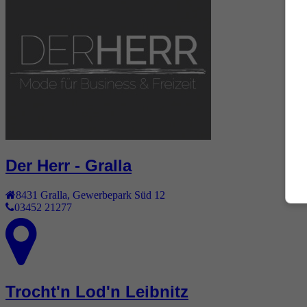
Der Herr - Gralla
8431
Gralla
,
Gewerbepark Süd 12
03452 21277
Trocht'n Lod'n Leibnitz