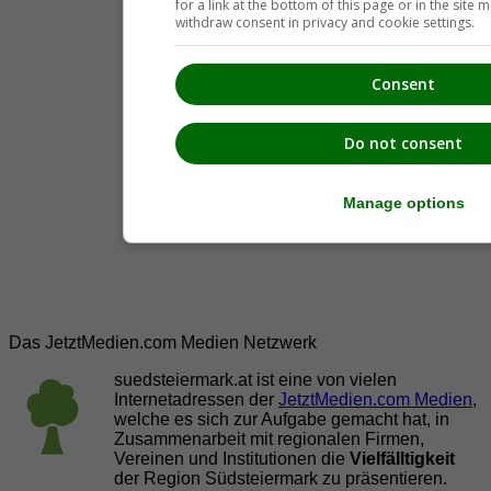
for a link at the bottom of this page or in the sit
withdraw consent in privacy and cookie settings.
Consent
Do not consent
Manage options
Das JetztMedien.com Medien Netzwerk
suedsteiermark.at ist eine von vielen
Internetadressen der
JetztMedien.com Medien
,
welche es sich zur Aufgabe gemacht hat, in
Zusammenarbeit mit regionalen Firmen,
Vereinen und Institutionen die
Vielfälltigkeit
der Region Südsteiermark zu präsentieren.