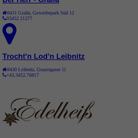
8431
Gralla
,
Gewerbepark Süd 12
03452 21277
Trocht'n Lod'n Leibnitz
8430
Leibnitz
,
Grazergasse 11
+43.3452.76817