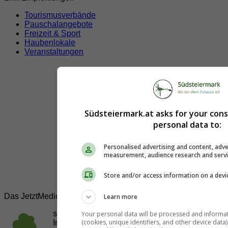
Tourismusverbände
Pauschalangebote
Freizeit & Sport
Haubenlokale
Veranstaltungen
Südsteiermark.at asks for your con
personal data to:
Personalised advertising and content, adve
measurement, audience research and serv
Store and/or access information on a devi
Das JetztMedien.com Medien Netzwerk
Learn more
suedsteiermark.at ist eine von vielen
Your personal data will be processed and informa
(cookies, unique identifiers, and other device data
Internetadressen der
JetztMedien.com Medien
,