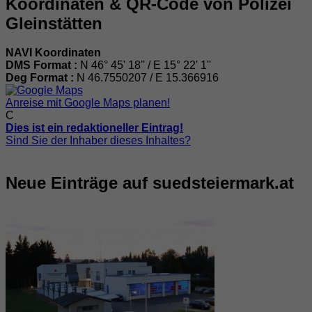
Koordinaten & QR-Code von Polizei
Gleinstätten
NAVI Koordinaten
DMS Format :
N 46° 45' 18'' / E 15° 22' 1''
Deg Format :
N
46.7550207
/ E
15.366916
Anreise mit Google Maps planen!
C
Dies ist ein redaktioneller Eintrag!
Sind Sie der Inhaber dieses Inhaltes?
Neue Einträge auf suedsteiermark.at