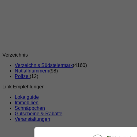
Verzeichnis
Verzeichnis Südsteiermark
(4160)
Notfallnummern
(98)
Polizei
(12)
Link Empfehlungen
Lokalguide
Immobilien
Schnäppchen
Gutscheine & Rabatte
Veranstaltungen