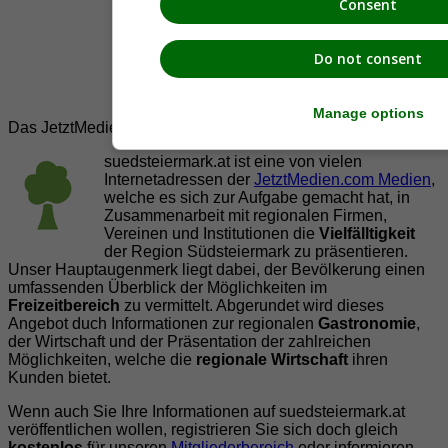
Consent
Do not consent
Manage options
Das JetztMedien.com Medien Netzwerk
suedsteiermark.at ist eine von vielen
Internetadressen der
JetztMedien.com Medien
,
welche es sich zur Aufgabe gemacht hat, in
Zusammenarbeit mit regionalen Firmen,
Vereinen und Institutionen die
Vielfälltigkeit
der Region Südsteiermark zu präsentieren.
Unser Hauptaugenmerk liegt dabei, der Bevölkerung einen
umfassenden Überblick der Möglichkeiten im
Freizeitbereich
zu vermittelt. Abgerundet wird dieses
Angebot duch Informationen zur regionalen
Gastronomie
,
der Wirtschaft und der Präsentation der zahlreichen
Möglichkeiten, welche die
regionale Wirtschaft
ihren
Kunden bietet.
Wenn auch Sie Ihre Informationen auf suedsteiermark.at
veröffentlichen wollen, registrieren Sie sich doch gleich
kostenlos
für unseren
Mitgliederbereich
oder informieren