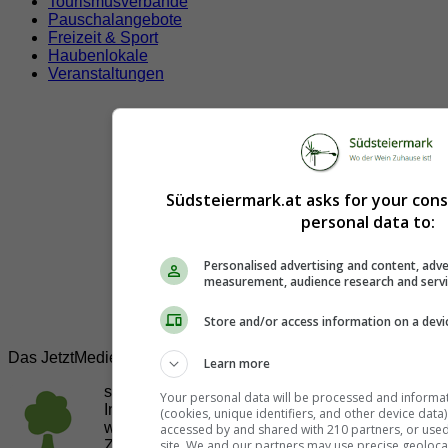
Tourismusverbände
Pauschalangebote
Freizeit & Sport
Haubenlokale
Veranstaltungen
Südsteiermark.at asks for your con
personal data to:
Personalised advertising and content, adve
measurement, audience research and serv
Store and/or access information on a devi
Das JetztMedien.com Medien Netzwerk
Learn more
suedsteiermark.at ist eine von vielen
Your personal data will be processed and informa
Internetadressen der
JetztMedien.com Medien
,
(cookies, unique identifiers, and other device data
welche es sich zur Aufgabe gemacht hat, in
accessed by and shared with 210 partners, or used s
site. We and our partners may use precise geoloca
Zusammenarbeit mit regionalen Firmen,