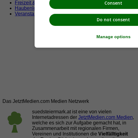
Freizeit & Sport
Consent
Haubenlokale
Veranstaltungen
Do not consent
Manage options
Das JetztMedien.com Medien Netzwerk
suedsteiermark.at ist eine von vielen
Internetadressen der
JetztMedien.com Medien
,
welche es sich zur Aufgabe gemacht hat, in
Zusammenarbeit mit regionalen Firmen,
Vereinen und Institutionen die
Vielfälltigkeit