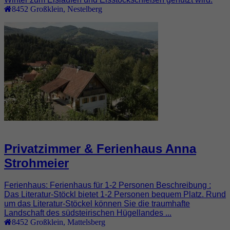
8452
Großklein
,
Nestelberg
Privatzimmer & Ferienhaus Anna
Strohmeier
Ferienhaus: Ferienhaus für 1-2 Personen Beschreibung :
Das Literatur-Stöckl bietet 1-2 Personen bequem Platz. Rund
um das Literatur-Stöckel können Sie die traumhafte
Landschaft des südsteirischen Hügellandes ...
8452
Großklein
,
Mattelsberg