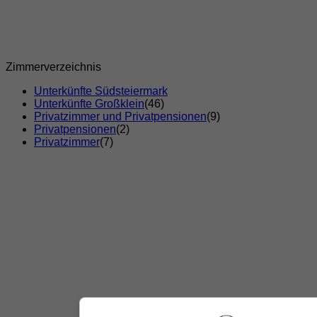
Zimmerverzeichnis
Unterkünfte Südsteiermark
Unterkünfte Großklein
(46)
Privatzimmer und Privatpensionen
(9)
Privatpensionen
(2)
Privatzimmer
(7)