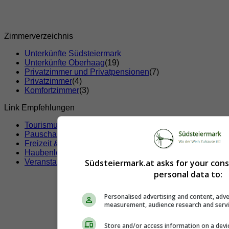
Zimmerverzeichnis
Unterkünfte Südsteiermark
Unterkünfte Oberhaag
(19)
Privatzimmer und Privatpensionen
(7)
Privatzimmer
(4)
Komfortzimmer
(3)
Link Empfehlungen
Tourismusverbände
Pauschalangebote
Freizeit & Sport
Haubenlokale
Veranstaltungen
Südsteiermark.at asks for your con
personal data to:
Personalised advertising and content, adve
measurement, audience research and serv
Store and/or access information on a devi