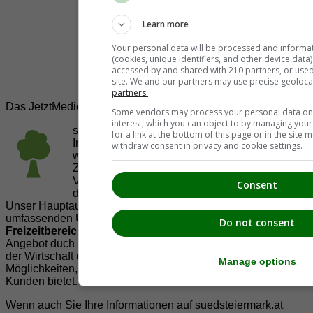
Learn more
Your personal data will be processed and informa
(cookies, unique identifiers, and other device data
accessed by and shared with 210 partners, or used s
site. We and our partners may use precise geoloca
partners.
Das JetztMedien.com Medien Netzwerk
Some vendors may process your personal data on t
interest, which you can object to by managing you
suedsteiermark.at ist eine von vielen
for a link at the bottom of this page or in the sit
Internetadressen der
JetztMedien.com Medien
,
withdraw consent in privacy and cookie settings.
welche es sich zur Aufgabe gemacht hat, in
Zusammenarbeit mit regionalen Firmen,
Vereinen und Institutionen die
Vielfälltigkeit
Consent
der Region Südsteiermark zu präsentieren.
Unser Hauptaugenmerk liegt dabei, der Bevölkerung einen
umfassenden Überblick der Möglichkeiten im
Do not consent
Freizeitbereich
zu vermittelt. Abgerundet wird dieses
Angebot duch Informationen zur regionalen
Gastronomie
,
der Wirtschaft und der Präsentation der zahlreichen
Manage options
Möglichkeiten, welche die
regionale Wirtschaft
ihren
Kunden bietet.
Wenn auch Sie Ihre Informationen auf suedsteiermark.at