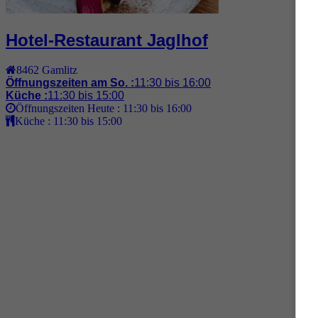
Hotel-Restaurant Jaglhof
8462
Gamlitz
Öffnungszeiten am So. :
11:30 bis 16:00
Küche :
11:30 bis 15:00
Öffnungszeiten Heute :
11:30 bis 16:00
Küche :
11:30 bis 15:00