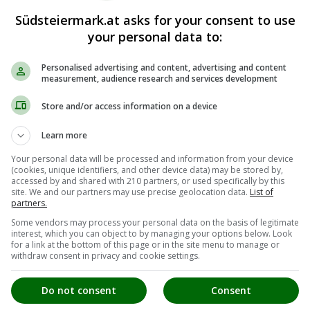
Südsteiermark.at asks for your consent to use
your personal data to:
Personalised advertising and content, advertising and content
measurement, audience research and services development
Store and/or access information on a device
Learn more
Your personal data will be processed and information from your device
(cookies, unique identifiers, and other device data) may be stored by,
accessed by and shared with 210 partners, or used specifically by this
site. We and our partners may use precise geolocation data.
List of
partners.
Some vendors may process your personal data on the basis of legitimate
interest, which you can object to by managing your options below. Look
for a link at the bottom of this page or in the site menu to manage or
withdraw consent in privacy and cookie settings.
Do not consent
Consent