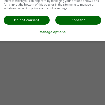
interest, which you can object to by managing your options below. Look
for a link at the bottom of this page or in the site menu to manage or
withdraw consent in privacy and cookie settings.
Do not consent
Consent
Manage options