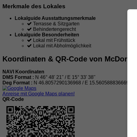
Merkmale des Lokales
Lokalguide Ausstattungsmerkmale
Terrasse & Sitzgarten
Behindertengerecht
Lokalguide Besonderheiten
Lokal mit Frühstück
Lokal mit Abholmöglichkeit
Koordinaten & QR-Code von McDonald's
NAVI Koordinaten
DMS Format :
N 46° 48' 21'' / E 15° 33' 38''
Deg Format :
N
46.8057290136968
/ E
15.5605888366699
Anreise mit Google Maps planen!
QR-Code