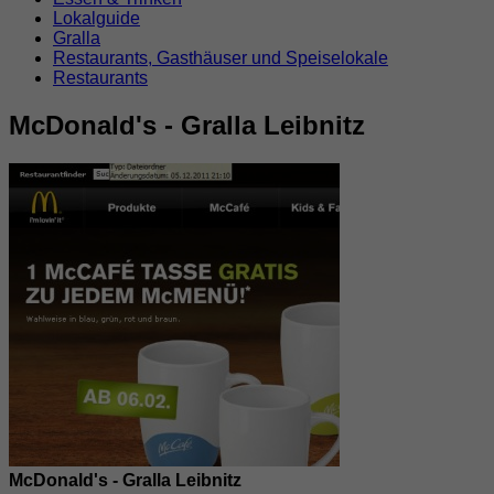
Lokalguide
Gralla
Restaurants, Gasthäuser und Speiselokale
Restaurants
McDonald's - Gralla Leibnitz
McDonald's - Gralla Leibnitz