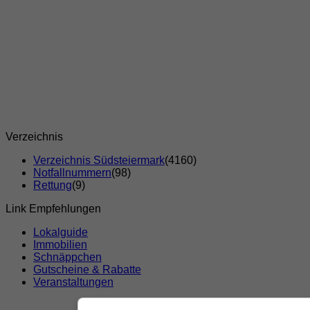
Verzeichnis
Verzeichnis Südsteiermark
(4160)
Notfallnummern
(98)
Rettung
(9)
Link Empfehlungen
Lokalguide
Immobilien
Schnäppchen
Gutscheine & Rabatte
Veranstaltungen