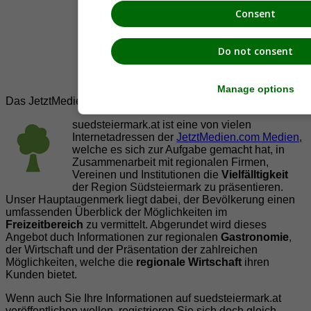
Consent
Do not consent
Manage options
Das JetztMedien.com Medien Netzwerk
suedsteiermark.at ist eine von vielen
Internetadressen der
JetztMedien.com Medien
,
welche es sich zur Aufgabe gemacht hat, in
Zusammenarbeit mit regionalen Firmen,
Vereinen und Institutionen die
Vielfälltigkeit
der Region Südsteiermark zu präsentieren.
Unser Hauptaugenmerk liegt dabei, der Bevölkerung einen
umfassenden Überblick der Möglichkeiten im
Freizeitbereich
zu vermittelt. Abgerundet wird dieses
Angebot duch Informationen zur regionalen
Gastronomie
,
der Wirtschaft und der Präsentation der zahlreichen
Möglichkeiten, welche die
regionale Wirtschaft
ihren
Kunden bietet.
Wenn auch Sie Ihre Informationen auf suedsteiermark.at
veröffentlichen wollen, registrieren Sie sich doch gleich