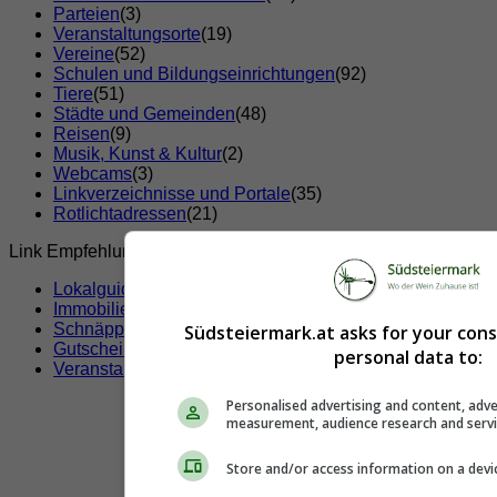
Parteien
(3)
Veranstaltungsorte
(19)
Vereine
(52)
Schulen und Bildungseinrichtungen
(92)
Tiere
(51)
Städte und Gemeinden
(48)
Reisen
(9)
Musik, Kunst & Kultur
(2)
Webcams
(3)
Linkverzeichnisse und Portale
(35)
Rotlichtadressen
(21)
Link Empfehlungen
Lokalguide
Immobilien
Schnäppchen
Südsteiermark.at asks for your con
Gutscheine & Rabatte
personal data to:
Veranstaltungen
Personalised advertising and content, adve
measurement, audience research and serv
Store and/or access information on a devi