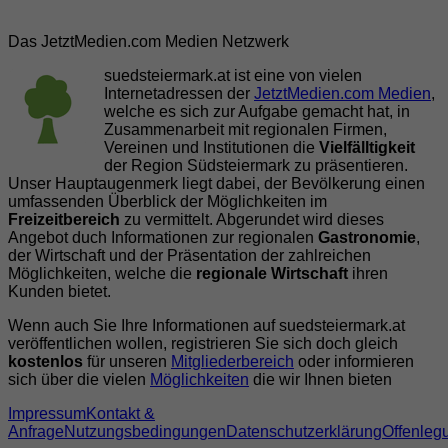
Das JetztMedien.com Medien Netzwerk
suedsteiermark.at ist eine von vielen
Internetadressen der
JetztMedien.com Medien
,
welche es sich zur Aufgabe gemacht hat, in
Zusammenarbeit mit regionalen Firmen,
Vereinen und Institutionen die
Vielfälltigkeit
der Region Südsteiermark zu präsentieren.
Unser Hauptaugenmerk liegt dabei, der Bevölkerung einen
umfassenden Überblick der Möglichkeiten im
Freizeitbereich
zu vermittelt. Abgerundet wird dieses
Angebot duch Informationen zur regionalen
Gastronomie
,
der Wirtschaft und der Präsentation der zahlreichen
Möglichkeiten, welche die
regionale Wirtschaft
ihren
Kunden bietet.
Wenn auch Sie Ihre Informationen auf suedsteiermark.at
veröffentlichen wollen, registrieren Sie sich doch gleich
kostenlos
für unseren
Mitgliederbereich
oder informieren
sich über die vielen
Möglichkeiten
die wir Ihnen bieten
Impressum
Kontakt &
Anfrage
Nutzungsbedingungen
Datenschutzerklärung
Offenleg