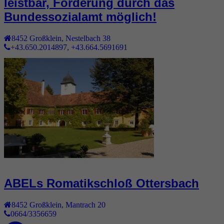
leistbar, Förderung durch das
Bundessozialamt möglich!
8452
Großklein
,
Nestelbach 38
+43.650.2014897, +43.664.5691691
ABELs Romatikschloß Ottersbach
8452
Großklein
,
Mantrach 20
0664/3356659