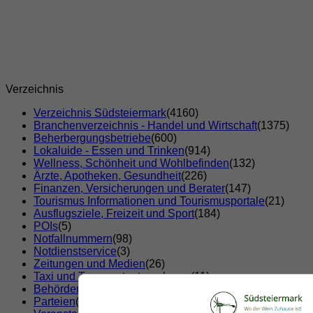
Verzeichnis
Verzeichnis Südsteiermark
(4160)
Branchenverzeichnis - Handel und Wirtschaft
(1375)
Beherbergungsbetriebe
(600)
Lokaluide - Essen und Trinken
(914)
Wellness, Schönheit und Wohlbefinden
(132)
Ärzte, Apotheken, Gesundheit
(226)
Finanzen, Versicherungen und Berater
(147)
Tourismus Informationen und Tourismusportale
(21)
Ausflugsziele, Freizeit und Sport
(184)
POIs
(5)
Notfallnummern
(98)
Notdienstservice
(3)
Zeitungen und Medien
(26)
Taxi und Transportunternehmen
(11)
Behörden und Institutionen
(78)
Parteien
(3)