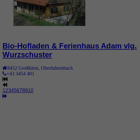
Bio-Hofladen & Ferienhaus Adam vlg.
Wurzschuster
8452
Großklein
,
Oberfahrenbach
+43 3454 401
1
2
3
4
5
6
7
8
9
10