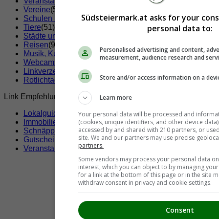
Veranstaltungsorte
(19)
Vereine
(52)
Südsteiermark.at asks for your con
Schulen und Bildungseinrichtungen
(92)
Tiere
(51)
personal data to:
Städte und Gemeinden
(48)
Reisen
(9)
Personalised advertising and content, adve
Musik, Kunst & Kultur
(2)
measurement, audience research and serv
Webcams
(3)
Linkverzeichnisse und Portale
(35)
Store and/or access information on a devi
Rotlichtadressen
(21)
Link Empfehlungen
Learn more
Lokalguide
Your personal data will be processed and informa
Immobilien
(cookies, unique identifiers, and other device data
accessed by and shared with 210 partners, or used s
Schnäppchen
site. We and our partners may use precise geoloca
Gutscheine & Rabatte
partners.
Veranstaltungen
Some vendors may process your personal data on t
interest, which you can object to by managing you
for a link at the bottom of this page or in the sit
withdraw consent in privacy and cookie settings.
Consent