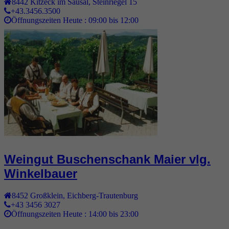
8442
Kitzeck im Sausal
,
Steinriegel 15
+43.3456.3500
Öffnungszeiten Heute :
09:00 bis 12:00
Weingut Buschenschank Maier vlg.
Winkelbauer
8452
Großklein
,
Eichberg-Trautenburg
+43 3456 3027
Öffnungszeiten Heute :
14:00 bis 23:00